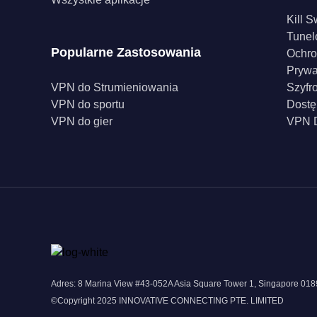
Kill S
Tunel
Popularne Zastosowania
Ochro
Pryw
VPN do Strumieniowania
Szyfr
VPN do sportu
Dostę
VPN do gier
VPN D
Adres: 8 Marina View #43-052A Asia Square Tower 1, Singapore 0
©Copyright 2025 INNOVATIVE CONNECTING PTE. LIMITED