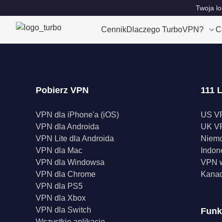
Twoja lo
Cennik
Dlaczego TurboVPN?
C
Pobierz VPN
111 L
VPN dla iPhone'a (iOS)
US V
VPN dla Androida
UK V
VPN Lite dla Androida
Niem
VPN dla Mac
Indon
VPN dla Windowsa
VPN w
VPN dla Chrome
Kana
VPN dla PS5
VPN dla Xbox
VPN dla Switch
Funk
Wszystkie aplikacje