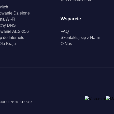
witch
owanie Dzielone
Wsparcie
na Wi-Fi
atny DNS
owanie AES-256
FAQ
p do Internetu
Skontaktuj się z Nami
la Kraju
O Nas
18960. UEN: 201812738K