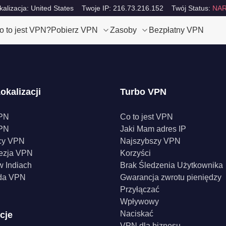
kalizacja: United States
Twoje IP: 216.73.216.152
Twój Status:
NAR
o to jest VPN?
Pobierz VPN
Zasoby
Bezpłatny VPN
okalizacji
Turbo VPN
PN
Co to jest VPN
PN
Jaki Mam adres IP
cy VPN
Najszybszy VPN
ezja VPN
Korzyści
 Indiach
Brak Śledzenia Użytkownika
da VPN
Gwarancja zwrotu pieniędzy
Przyłączać
Wpływowy
Naciskać
cje
VPN dla biznesu