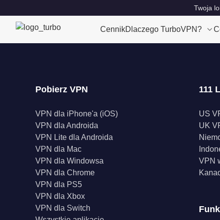
Twoja lo
Cennik
Dlaczego TurboVPN?
C
Pobierz VPN
111 L
VPN dla iPhone'a (iOS)
US V
VPN dla Androida
UK V
VPN Lite dla Androida
Niem
VPN dla Mac
Indon
VPN dla Windowsa
VPN w
VPN dla Chrome
Kana
VPN dla PS5
VPN dla Xbox
VPN dla Switch
Funk
Wszystkie aplikacje