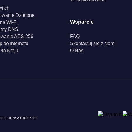
witch
owanie Dzielone
Wsparcie
na Wi-Fi
atny DNS
owanie AES-256
FAQ
p do Internetu
Skontaktuj się z Nami
la Kraju
O Nas
18960. UEN: 201812738K