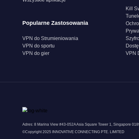
Kill S
Tunel
Popularne Zastosowania
Ochro
Pryw
VPN do Strumieniowania
Szyfr
VPN do sportu
Dostę
VPN do gier
VPN D
Adres: 8 Marina View #43-052A Asia Square Tower 1, Singapore 0
©Copyright 2025 INNOVATIVE CONNECTING PTE. LIMITED