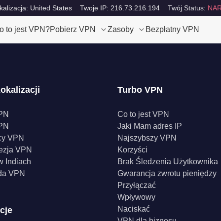
kalizacja: United States
Twoje IP: 216.73.216.194
Twój Status:
NAR
o to jest VPN?
Pobierz VPN
Zasoby
Bezpłatny VPN
okalizacji
Turbo VPN
PN
Co to jest VPN
PN
Jaki Mam adres IP
cy VPN
Najszybszy VPN
ezja VPN
Korzyści
 Indiach
Brak Śledzenia Użytkownika
da VPN
Gwarancja zwrotu pieniędzy
Przyłączać
Wpływowy
Naciskać
cje
VPN dla biznesu