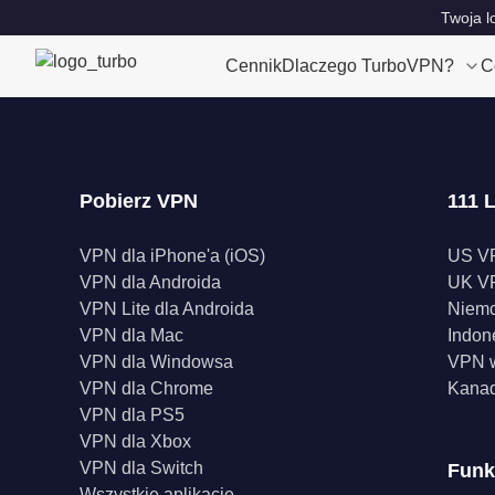
Twoja l
Cennik
Dlaczego TurboVPN?
C
Pobierz VPN
111 L
VPN dla iPhone'a (iOS)
US V
VPN dla Androida
UK V
VPN Lite dla Androida
Niem
VPN dla Mac
Indon
VPN dla Windowsa
VPN w
VPN dla Chrome
Kana
VPN dla PS5
VPN dla Xbox
VPN dla Switch
Funk
Wszystkie aplikacje