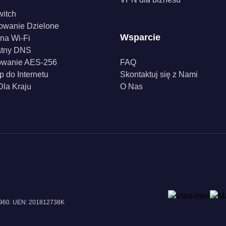
witch
owanie Dzielone
Wsparcie
na Wi-Fi
atny DNS
owanie AES-256
FAQ
p do Internetu
Skontaktuj się z Nami
la Kraju
O Nas
18960. UEN: 201812738K