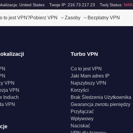
okalizacja: United States
Twoje IP: 216.73.217.23
Twój Status:
NAR
o to jest VPN?
Pobierz VPN
Zasoby
Bezpłatny VPN
okalizacji
Turbo VPN
PN
Co to jest VPN
PN
Jaki Mam adres IP
cy VPN
Najszybszy VPN
ezja VPN
Korzyści
 Indiach
Brak Śledzenia Użytkownika
da VPN
Gwarancja zwrotu pieniędzy
Przyłączać
Wpływowy
Naciskać
cje
VPN dla biznesu