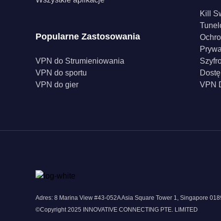
Kill S
Tunel
Popularne Zastosowania
Ochro
Pryw
VPN do Strumieniowania
Szyfr
VPN do sportu
Dostę
VPN do gier
VPN D
Adres: 8 Marina View #43-052A Asia Square Tower 1, Singapore 0
©Copyright 2025 INNOVATIVE CONNECTING PTE. LIMITED