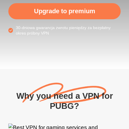
Upgrade to premium
30-dniowa gwarancja zwrotu pieniędzy za bezpłatny
okres próbny VPN
Why you need a VPN for
PUBG?