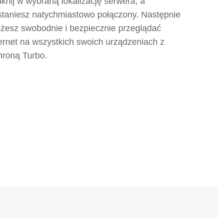
uknij w wybraną lokalizację serwera, a
staniesz natychmiastowo połączony. Następnie
żesz swobodnie i bezpiecznie przeglądać
ternet na wszystkich swoich urządzeniach z
hroną Turbo.