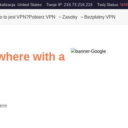
kalizacja: United States
Twoje IP: 216.73.216.215
Twój Status:
NAR
o to jest VPN?
Pobierz VPN
Zasoby
Bezpłatny VPN
here with a
ere