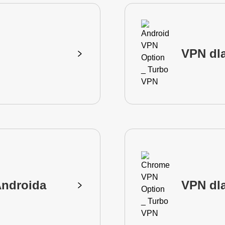
VPN dl
Androida
VPN dl