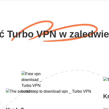
ć Turbo VPN w zaledwie
K
y