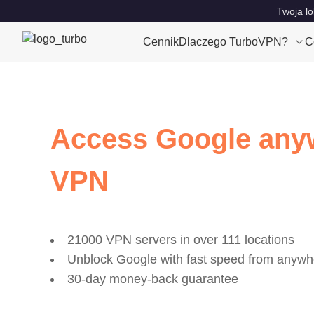
Twoja lo
Cennik
Dlaczego TurboVPN?
C
Access Google anyw
VPN
21000 VPN servers in over 111 locations
Unblock Google with fast speed from anywh
30-day money-back guarantee