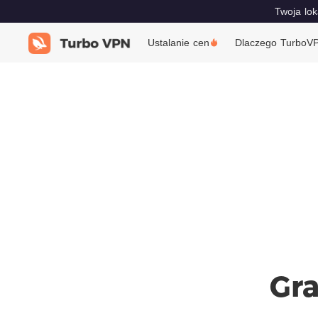
Twoja lok
Ustalanie cen
Dlaczego TurboV
Gra