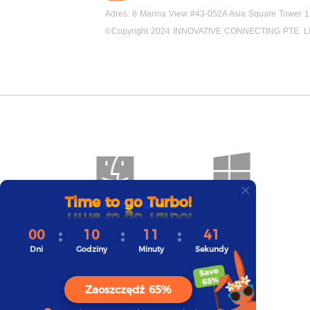
Adres: 8 Marina View #43-052A Asia Square Tower 
©Copyright 2024 INNOVATIVE CONNECTING PTE. L
Czas na Turbo!
Mac
Windows
00
10
11
40
Dni
Godziny
Minuty
Sekundy
Zaoszczędź 65%
PS
Switch