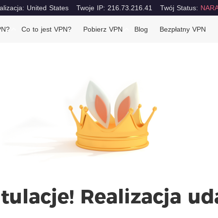
alizacja: United States
Twoje IP: 216.73.216.41
Twój Status:
NARA
PN?
Co to jest VPN?
Pobierz VPN
Blog
Bezpłatny VPN
tulacje! Realizacja u