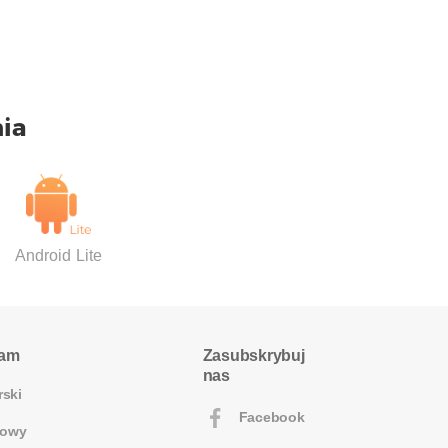
ia
Android Lite
ram
Zasubskrybuj
nas
rski
Facebook
owy