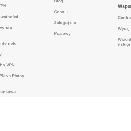
Blog
VPN
Wspar
Cennik
ywatności
Centr
Zaloguj sie
zwrotu
Wyślij
Prasowy
Warunk
Internetu
usługi
y
rbo VPN
N vs Płatny
runkowa