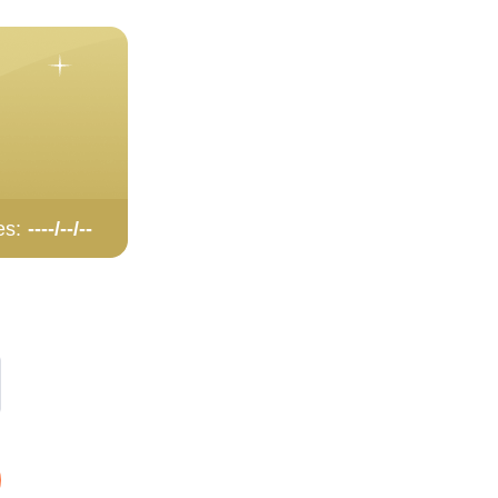
es:
----/--/--