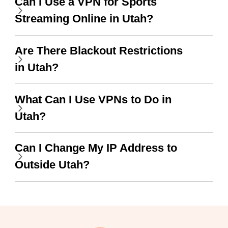
Can I Use a VPN for Sports
WiFi is already fast
Streaming Online in Utah?
when I use this I just
wanted to say thank you
Are There Blackout Restrictions
and keep up the good
in Utah?
work.
What Can I Use VPNs to Do in
Utah?
Can I Change My IP Address to
Outside Utah?