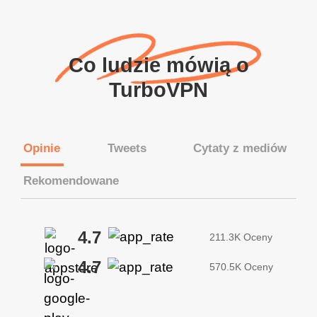
Co ludzie mówią o
TurboVPN
Opinie
Tweets
Cytaty z mediów
Rekomendowane
4.7
211.3K Oceny
4.7
570.5K Oceny