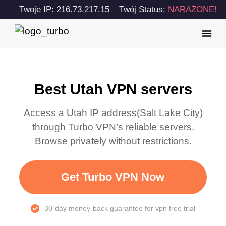
Twoje IP: 216.73.217.15
Twój Status:
NARAŻONE!
Best Utah VPN servers
Access a
Utah
IP address(
Salt Lake City
)
through Turbo VPN’s reliable servers.
Browse privately without restrictions.
Get Turbo VPN Now
30-day money-back guarantee for vpn free trial