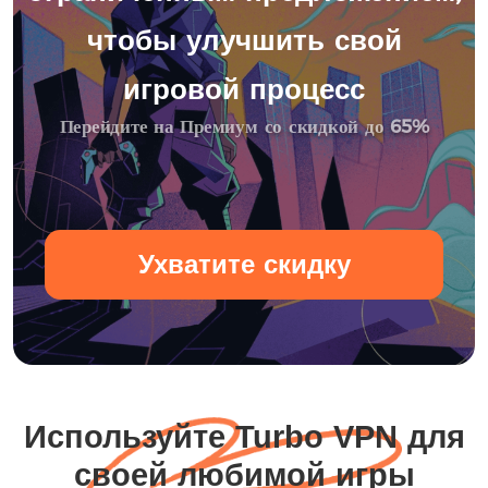
чтобы улучшить свой
игровой процесс
Перейдите на Премиум со скидкой до 65%
Ухватите скидку
Используйте Turbo VPN для
своей любимой игры