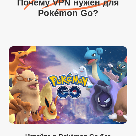
Почему VPN нужен для
Pokémon Go?