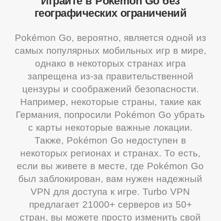
Играйте в Pokémon Go без
географических ограничений
Pokémon Go, вероятно, является одной из
самых популярных мобильных игр в мире,
однако в некоторых странах игра
запрещена из-за правительственной
цензуры и соображений безопасности.
Например, некоторые страны, такие как
Германия, попросили Pokémon Go убрать
с карты некоторые важные локации.
Также, Pokémon Go недоступен в
некоторых регионах и странах. То есть,
если вы живете в месте, где Pokémon Go
был заблокирован, вам нужен надежный
VPN для доступа к игре. Turbo VPN
предлагает 21000+ серверов из 50+
стран, вы можете просто изменить свой