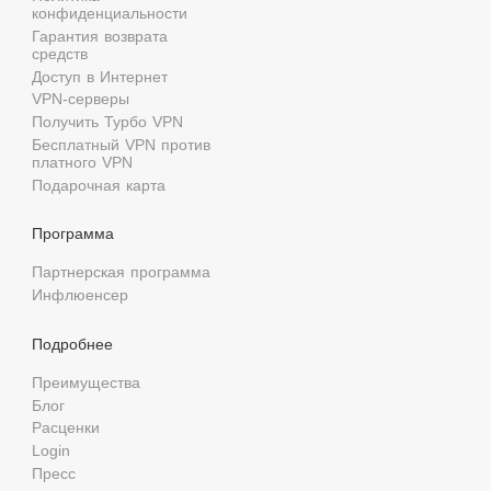
конфиденциальности
Гарантия возврата
средств
Доступ в Интернет
VPN-серверы
Получить Турбо VPN
Бесплатный VPN против
платного VPN
Подарочная карта
Программа
Партнерская программа
Инфлюенсер
Подробнее
Преимущества
Блог
Расценки
Login
Пресс