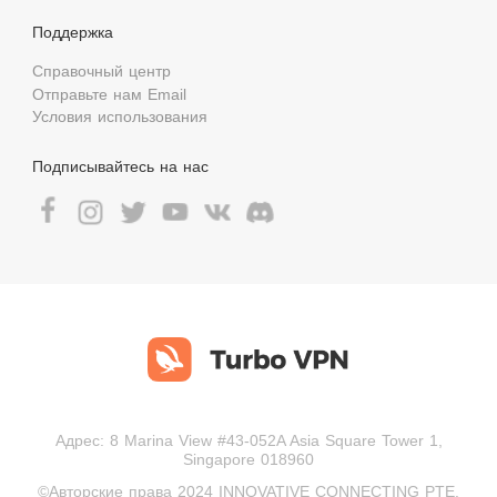
Поддержка
Справочный центр
Отправьте нам Email
Условия использования
Подписывайтесь на нас
Адрес: 8 Marina View #43-052A Asia Square Tower 1,
Singapore 018960
©Авторские права 2024 INNOVATIVE CONNECTING PTE.