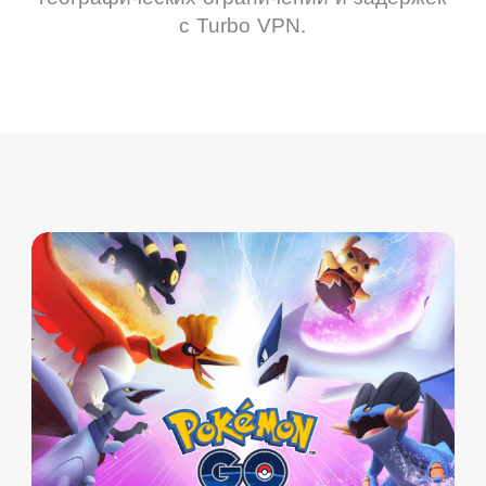
с Turbo VPN.