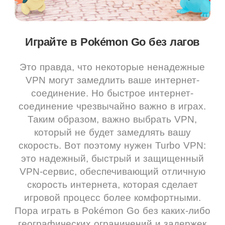
Играйте в Pokémon Go без лагов
Это правда, что некоторые ненадежные
VPN могут замедлить ваше интернет-
соединение. Но быстрое интернет-
соединение чрезвычайно важно в играх.
Таким образом, важно выбрать VPN,
который не будет замедлять вашу
скорость. Вот поэтому нужен Turbo VPN:
это надежный, быстрый и защищенный
VPN-сервис, обеспечивающий отличную
скорость интернета, которая сделает
игровой процесс более комфортными.
Пора играть в Pokémon Go без каких-либо
географических ограничений и задержек