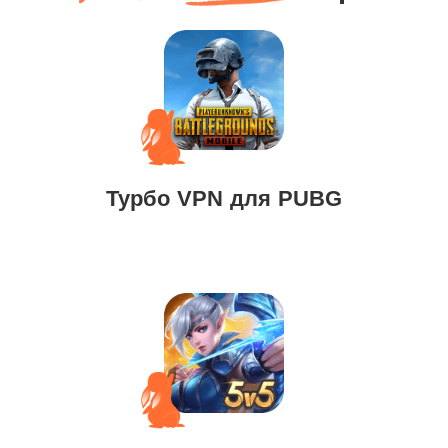
Турбо VPN для PUBG