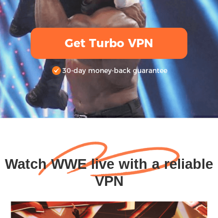
Get Turbo VPN
30-day money-back guarantee
Watch WWE live with a reliable
VPN