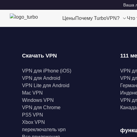
Ваша л
Цены
Почему TurboVPN?
Что
Скачать VPN
111 м
VPN для iPhone (iOS)
VPN д
VPN для Android
VPN дл
VPN Lite для Android
Герма
Mac VPN
Индон
Windows VPN
VPN дл
VPN для Chrome
Канад
PS5 VPN
Xbox VPN
переключатель vpn
функ
Все приложения