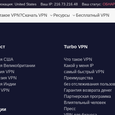
окация: United States
Ваш IP: 216.73.216.48
Ваш статус:
ОБНАР
 такое VPN?
Скачать VPN
Ресурсы
Бесплатный VPN
ест
Turbo VPN
ля США
Что такое VPN
я Великобритании
Какой у меня IP
ния VPN
самый быстрый VPN
езия VPN
Преимущества
я Индии
без отслеживания пользо
а VPN
Гарантия возврата денег
Партнерская программа
Влиятельный человек
Пресс
ции
VPN для бизнеса