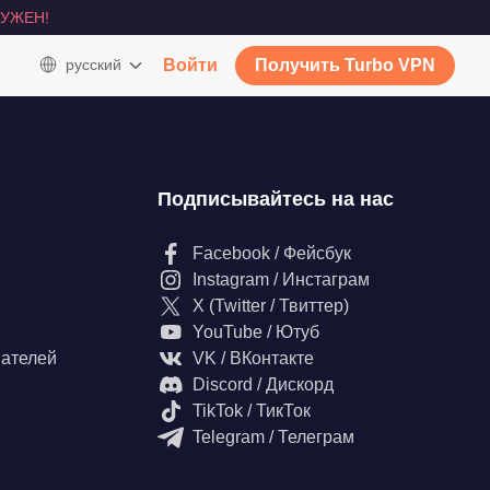
УЖЕН!
русский
Войти
Получить Turbo VPN
Подписывайтесь на нас
Facebook / Фейсбук
Instagram / Инстаграм
X (Twitter / Твиттер)
YouTube / Ютуб
вателей
VK / ВКонтакте
Discord / Дискорд
TikTok / ТикТок
Telegram / Телеграм