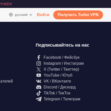
РУЖЕН!
русский
Войти
Получить Turbo VPN
Подписывайтесь на нас
Facebook / Фейсбук
Instagram / Инстаграм
X (Twitter / Твиттер)
YouTube / Ютуб
вателей
VK / ВКонтакте
Discord / Дискорд
TikTok / ТикТок
Telegram / Телеграм