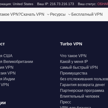
кация: United States
Ваш IP: 216.73.216.173
Ваш статус:
ОБНА
 такое VPN?
Скачать VPN
Ресурсы
Бесплатный VPN
ест
Turbo VPN
ля США
Что такое VPN
я Великобритании
Какой у меня IP
ния VPN
самый быстрый VPN
езия VPN
Преимущества
я Индии
без отслеживания пользо
а VPN
Гарантия возврата денег
Партнерская программа
Влиятельный человек
Пресс
ции
VPN для бизнеса