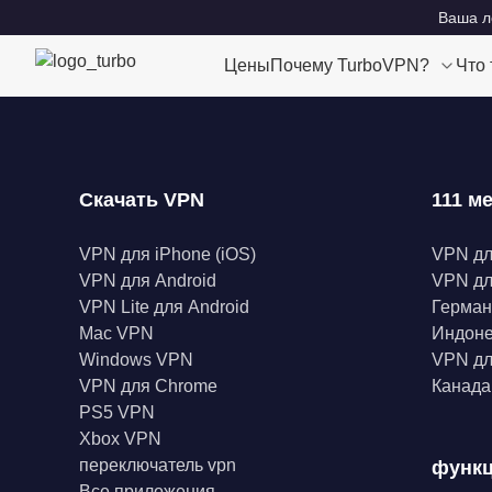
Ваша ло
Цены
Почему TurboVPN?
Что
Скачать VPN
111 м
VPN для iPhone (iOS)
VPN д
VPN для Android
VPN дл
VPN Lite для Android
Герма
Mac VPN
Индон
Windows VPN
VPN дл
VPN для Chrome
Канад
PS5 VPN
Xbox VPN
переключатель vpn
функ
Все приложения