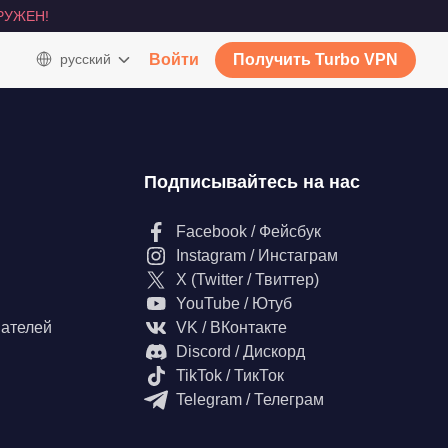
РУЖЕН!
русский
Войти
Получить Turbo VPN
Подписывайтесь на нас
Facebook / Фейсбук
Instagram / Инстаграм
X (Twitter / Твиттер)
YouTube / Ютуб
вателей
VK / ВКонтакте
Discord / Дискорд
TikTok / ТикТок
Telegram / Телеграм