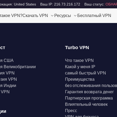
кация: United States
Ваш IP: 216.73.216.172
Ваш статус:
ОБНА
 такое VPN?
Скачать VPN
Ресурсы
Бесплатный VPN
ест
Turbo VPN
ля США
Что такое VPN
я Великобритании
Какой у меня IP
ния VPN
самый быстрый VPN
езия VPN
Преимущества
я Индии
без отслеживания пользо
а VPN
Гарантия возврата денег
Партнерская программа
Влиятельный человек
Пресс
ции
VPN для бизнеса