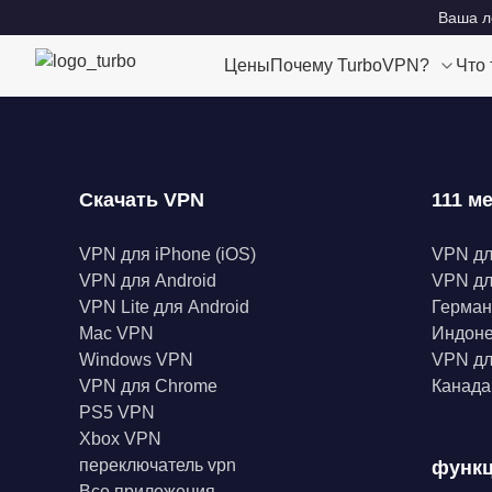
Ваша ло
Цены
Почему TurboVPN?
Что
Скачать VPN
111 м
VPN для iPhone (iOS)
VPN д
VPN для Android
VPN дл
VPN Lite для Android
Герма
Mac VPN
Индон
Windows VPN
VPN дл
VPN для Chrome
Канад
PS5 VPN
Xbox VPN
переключатель vpn
функ
Все приложения