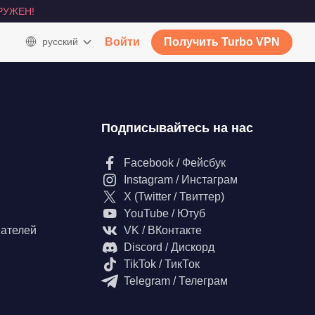
РУЖЕН!
русский
Войти
Получить Turbo VPN
Подписывайтесь на нас
Facebook / Фейсбук
Instagram / Инстаграм
X (Twitter / Твиттер)
YouTube / Ютуб
вателей
VK / ВКонтакте
Discord / Дискорд
TikTok / ТикТок
Telegram / Телеграм