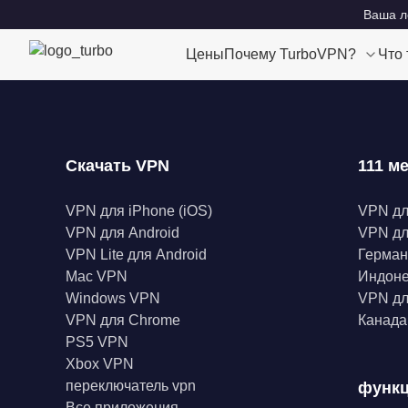
Ваша ло
Цены
Почему TurboVPN?
Что
Скачать VPN
111 м
VPN для iPhone (iOS)
VPN д
VPN для Android
VPN дл
VPN Lite для Android
Герма
Mac VPN
Индон
Windows VPN
VPN дл
VPN для Chrome
Канад
PS5 VPN
Xbox VPN
переключатель vpn
функ
Все приложения