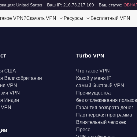
кация: United States
Ваш IP: 216.73.217.169
Ваш статус:
ОБНА
 такое VPN?
Скачать VPN
Ресурсы
Бесплатный VPN
ест
Turbo VPN
ля США
Что такое VPN
я Великобритании
Какой у меня IP
ния VPN
самый быстрый VPN
езия VPN
Преимущества
я Индии
без отслеживания пользо
а VPN
Гарантия возврата денег
Партнерская программа
Влиятельный человек
Пресс
ции
VPN для бизнеса