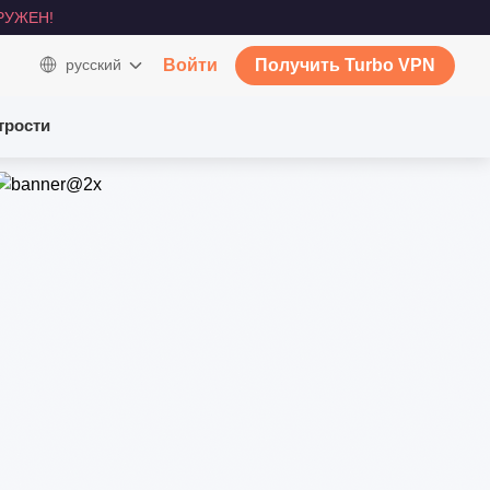
РУЖЕН!
русский
Войти
Получить Turbo VPN
трости