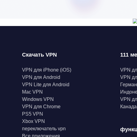
Скачать VPN
111 м
VPN для iPhone (iOS)
VPN д
VPN для Android
VPN дл
VPN Lite для Android
Герма
Mac VPN
Индон
Windows VPN
VPN дл
VPN для Chrome
Канад
PS5 VPN
Xbox VPN
переключатель vpn
функ
Все приложения