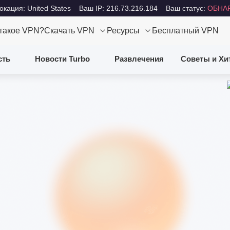
кация: United States
Ваш IP: 216.73.216.184
Ваш статус:
ОБНА
 такое VPN?
Скачать VPN
Ресурсы
Бесплатный VPN
сть
Новости Turbo
Развлечения
Советы и Хи