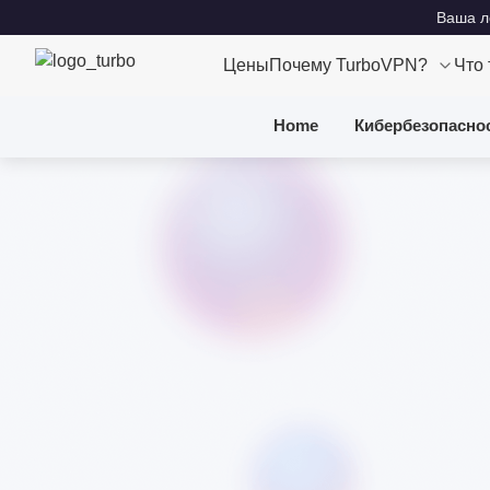
Ваша ло
Цены
Почему TurboVPN?
Что
Home
Кибербезопасно