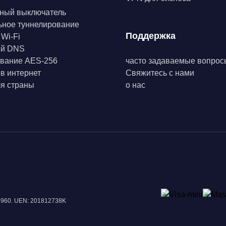
ный выключатель
ьное туннелирование
Поддержка
 Wi-Fi
ый DNS
вание AES-256
часто задаваемые вопрос
 в интернет
Свяжитесь с нами
я страны
о нас
18960. UEN: 201812738K