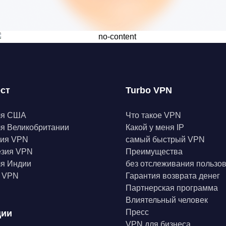
ест
Turbo VPN
ля США
Что такое VPN
я Великобритании
Какой у меня IP
ния VPN
самый быстрый VPN
езия VPN
Преимущества
я Индии
без отслеживания пользо
а VPN
Гарантия возврата денег
Партнерская программа
Влиятельный человек
Пресс
ции
VPN для бизнеса