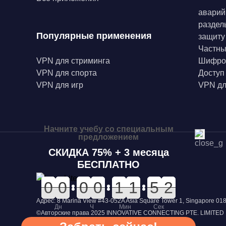
аварий
раздел
Популярные применения
защиту
Частн
VPN для стриминга
Шифро
VPN для спорта
Доступ
VPN для игр
VPN дл
Начните учебу со специальным
предложением
СКИДКА 75% + 3 месяца
БЕСПЛАТНО
0
0
0
0
0
0
0
0
0
0
0
0
0
0
0
0
0
0
1
1
2
2
1
1
0
0
5
5
2
1
2
Адрес: 8 Marina View #43-052A Asia Square Tower 1, Singapore 0
Дн
Ч
Мин
Сек
©Авторские права 2025 INNOVATIVE CONNECTING PTE. LIMITED