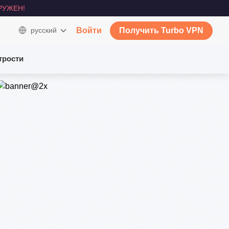
РУЖЕН!
русский
Войти
Получить Turbo VPN
трости