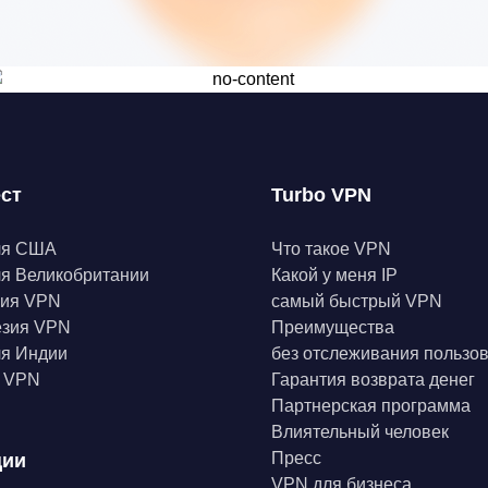
ест
Turbo VPN
ля США
Что такое VPN
я Великобритании
Какой у меня IP
ния VPN
самый быстрый VPN
езия VPN
Преимущества
я Индии
без отслеживания пользо
а VPN
Гарантия возврата денег
Партнерская программа
Влиятельный человек
Пресс
ции
VPN для бизнеса