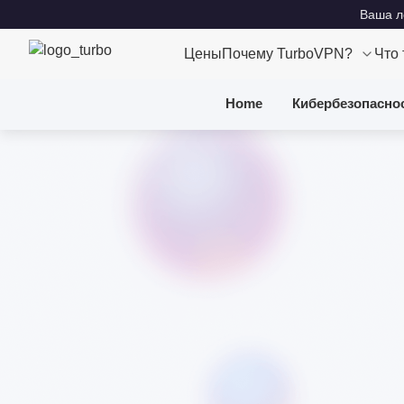
Ваша ло
Цены
Почему TurboVPN?
Что
Home
Кибербезопасно