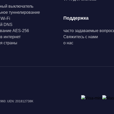
ный выключатель
ьное туннелирование
Поддержка
 Wi-Fi
ый DNS
вание AES-256
часто задаваемые вопрос
 в интернет
Свяжитесь с нами
я страны
о нас
18960. UEN: 201812738K