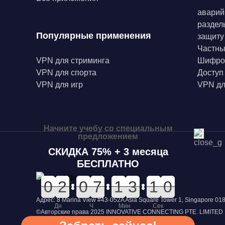
аварий
раздел
Популярные применения
защиту
Частн
VPN для стриминга
Шифро
VPN для спорта
Доступ
VPN для игр
VPN дл
Начните учебу со специальным
предложением
СКИДКА 75% + 3 месяца
БЕСПЛАТНО
0
0
0
0
0
0
2
2
0
0
0
0
0
0
7
7
0
0
1
1
0
0
3
3
1
0
0
9
1
0
Адрес: 8 Marina View #43-052A Asia Square Tower 1, Singapore 0
Дн
Ч
Мин
Сек
©Авторские права 2025 INNOVATIVE CONNECTING PTE. LIMITED