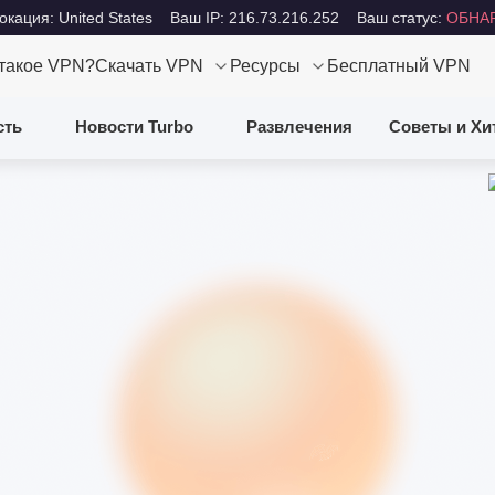
кация: United States
Ваш IP: 216.73.216.252
Ваш статус:
ОБНА
 такое VPN?
Скачать VPN
Ресурсы
Бесплатный VPN
сть
Новости Turbo
Развлечения
Советы и Хи