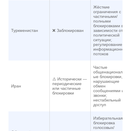
Жёсткие
ограничения с
частичными/
полными
блокировками в
Туркменистан
❌ Заблокирован
зависимости от
политической
ситуации;
регулирование
информационных
потоков
Частые
общенациональн
ые блокировки,
⚠️ Исторически —
нарушающие
периодические
Иран
обмен
или частичные
сообщениями и
блокировки
звонки;
нестабильный
доступ
Избирательная
блокировка
голосовых/