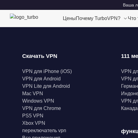
Ваша ло
Цены
Почему TurboVPN?
Что
Скачать VPN
111 м
VPN для iPhone (iOS)
VPN д
VPN для Android
VPN дл
VPN Lite для Android
Герма
Mac VPN
Индон
Windows VPN
VPN дл
VPN для Chrome
Канад
PS5 VPN
Xbox VPN
переключатель vpn
функ
Все приложения