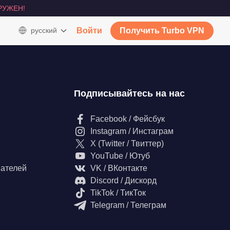
РУЖЕН!
русский
Войти
Получить Turbo VPN
Подписывайтесь на нас
Facebook / Фейсбук
Instagram / Инстаграм
X (Twitter / Твиттер)
YouTube / Ютуб
вателей
VK / ВКонтакте
Discord / Дискорд
TikTok / ТикТок
Telegram / Телеграм