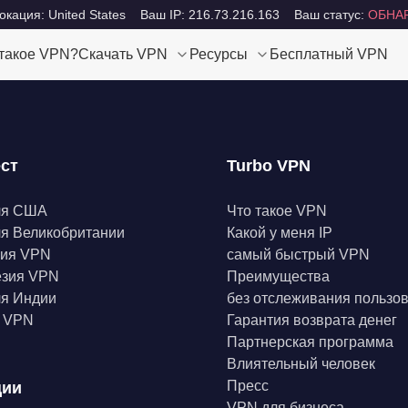
кация: United States
Ваш IP: 216.73.216.163
Ваш статус:
ОБНА
 такое VPN?
Скачать VPN
Ресурсы
Бесплатный VPN
ест
Turbo VPN
ля США
Что такое VPN
я Великобритании
Какой у меня IP
ния VPN
самый быстрый VPN
езия VPN
Преимущества
я Индии
без отслеживания пользо
а VPN
Гарантия возврата денег
Партнерская программа
Влиятельный человек
Пресс
ции
VPN для бизнеса