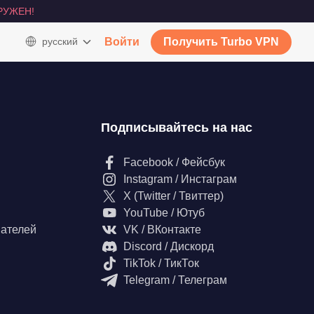
РУЖЕН!
русский
Войти
Получить Turbo VPN
Подписывайтесь на нас
Facebook / Фейсбук
Instagram / Инстаграм
X (Twitter / Твиттер)
YouTube / Ютуб
вателей
VK / ВКонтакте
Discord / Дискорд
TikTok / ТикТок
Telegram / Телеграм