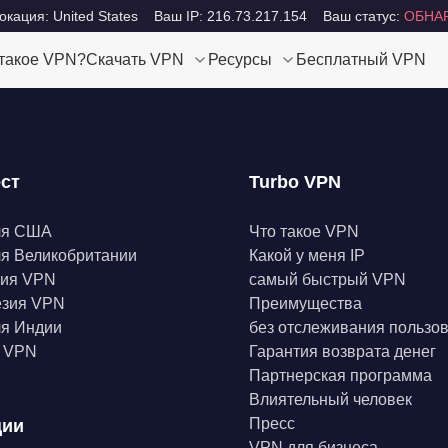
кация: United States
Ваш IP: 216.73.217.154
Ваш статус:
ОБНА
 такое VPN?
Скачать VPN
Ресурсы
Бесплатный VPN
ест
Turbo VPN
ля США
Что такое VPN
я Великобритании
Какой у меня IP
ния VPN
самый быстрый VPN
езия VPN
Преимущества
я Индии
без отслеживания пользо
а VPN
Гарантия возврата денег
Партнерская программа
Влиятельный человек
Пресс
ции
VPN для бизнеса