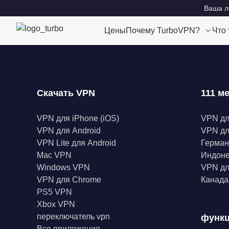
Ваша ло
Цены
Почему TurboVPN?
Что
Скачать VPN
111 м
VPN для iPhone (iOS)
VPN д
VPN для Android
VPN дл
VPN Lite для Android
Герма
Mac VPN
Индон
Windows VPN
VPN дл
VPN для Chrome
Канад
PS5 VPN
Xbox VPN
переключатель vpn
функ
Все приложения