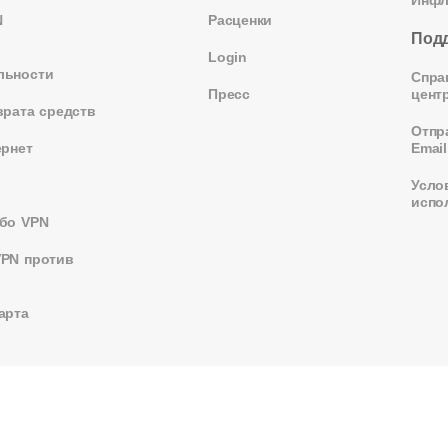
N
Расценки
Под
Login
льности
Спра
Пресс
цент
врата средств
Отпр
ернет
Email
Усло
испо
бо VPN
VPN против
арта