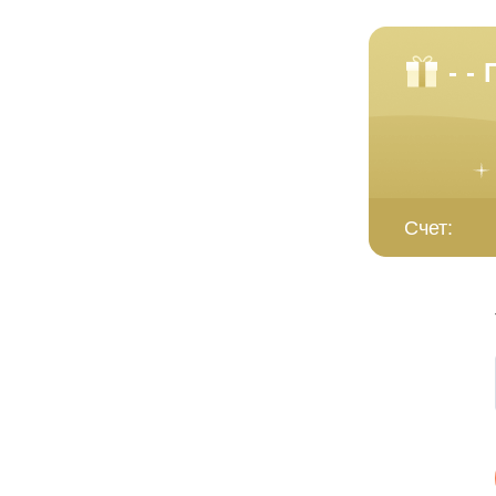
- -
Счет: