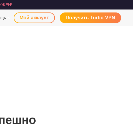
УЖЕН!
Мой аккаунт
Получить Turbo VPN
ощь
спешно