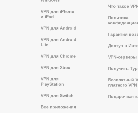
Что такое VP
VPN для iPhone
и iPad
Политика
конфиденциа
VPN для Android
Гарантия воз
VPN для Android
Lite
Доступ в Инт
VPN для Chrome
VPN-серверы
VPN для Xbox
Получить Тур
VPN для
Бесплатный 
PlayStation
платного VPN
VPN для Switch
Подарочная к
Все приложения