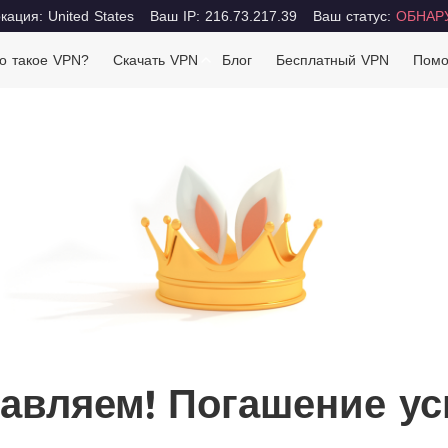
ация: United States
Ваш IP: 216.73.217.39
Ваш статус:
ОБНАР
о такое VPN?
Скачать VPN
Блог
Бесплатный VPN
Пом
авляем! Погашение у