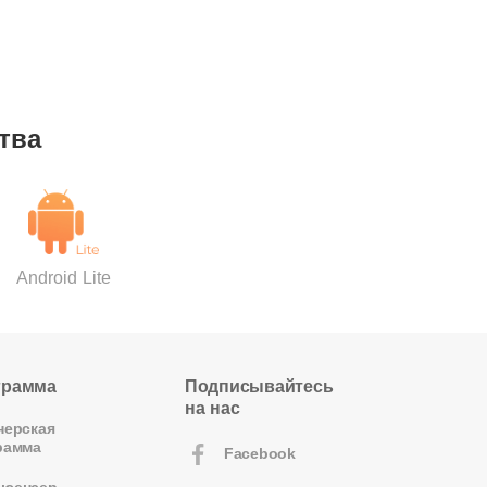
тва
Android Lite
грамма
Подписывайтесь
на нас
нерская
рамма
Facebook
юенсер