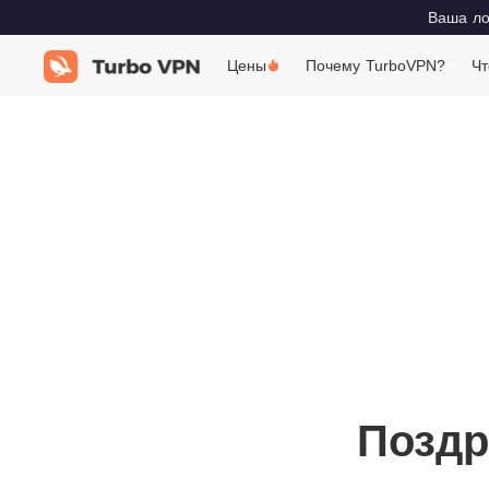
Ваша лок
Цены
Почему TurboVPN?
Чт
Поздр