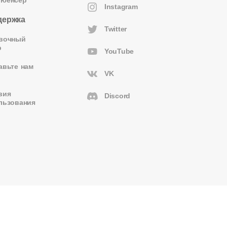
Instagram
держка
Twitter
вочный
р
YouTube
авьте нам
VK
вия
Discord
льзования