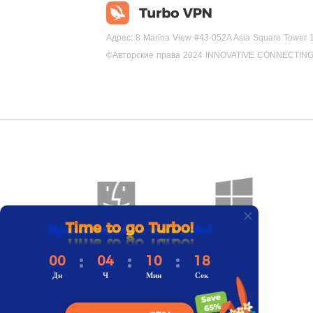
Адрес: 8 Marina View #43-052A Asia Square Tower 
©Авторские права 2024 INNOVATIVE CONNECTING
Время перейти на Турбо!
Mac
Windows
00
04
10
17
Дн
Ч
Мин
Сек