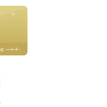
од:
----/--/--