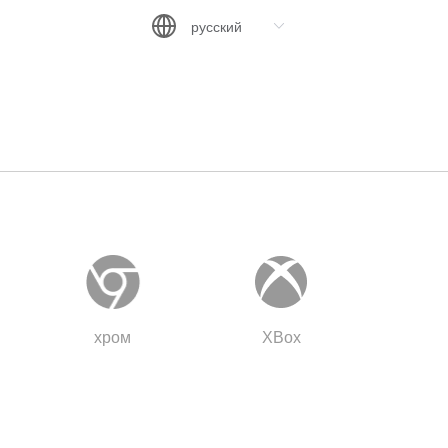
хром
ХВох