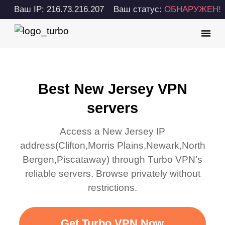
Ваш IP: 216.73.216.207
Ваш статус:
ОБНАРУЖЕН!
Best New Jersey VPN
servers
Access a
New Jersey
IP
address(
Clifton,Morris Plains,Newark,North
Bergen,Piscataway
) through Turbo VPN’s
reliable servers. Browse privately without
restrictions.
Get Turbo VPN Now