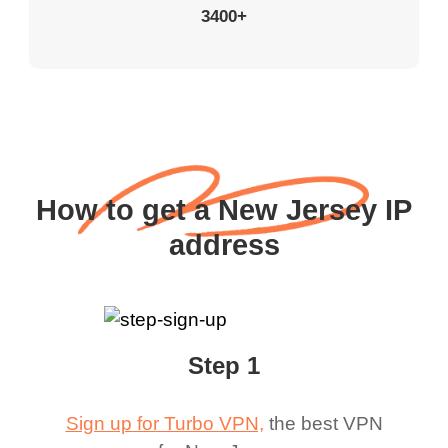
3400+
How to get a New Jersey IP
address
Step 1
Sign up for Turbo VPN,
the best VPN