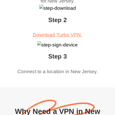
for
New Jersey
.
Step 2
Download Turbo VPN.
Step 3
Connect to a location in
New Jersey
.
Why Need a VPN in New