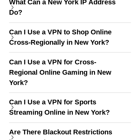
What Can a New York IP Address
this app is and even if
have not seen any ads
Do?
there is ads I know it’s to
till now since i am using
support this amazing
free service. A 10/10.
Can I Use a VPN to Shop Online
vpn honestly you should
Cross-Regionally in New York?
put more ads to grant us
more range and faster
Can I Use a VPN for Cross-
WiFi but honestly the
Regional Online Gaming in New
WiFi is already fast
York?
when I use this I just
Can I Use a VPN for Sports
wanted to say thank you
Streaming Online in New York?
and keep up the good
work.
Are There Blackout Restrictions