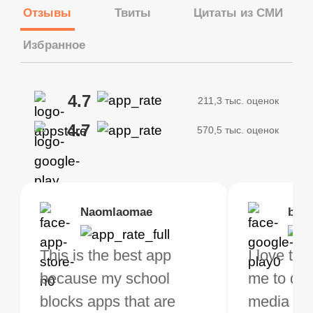
Отзывы
Твиты
Цитаты из СМИ
Избранное
4.7
211,3 тыс. оценок
4.7
570,5 тыс. оценок
Brias
Naomlaomae
Kirtisha Samant
Foutrrrrrr
bell
Kris
bo VPN Works! it has
This is the best app
The best free VPN. I am
Highly recommend
I love thi
I've been
s of Locations to
because my school
not a regular VPN user
my connections are
me to do 
VPN for 
ose from for free. I
blocks apps that are
but when I travel, i do
and stable.
media ver
now and I