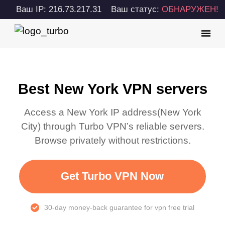
Ваш IP: 216.73.217.31
Ваш статус:
ОБНАРУЖЕН!
Best New York VPN servers
Access a
New York
IP address(
New York
City
) through Turbo VPN’s reliable servers.
Browse privately without restrictions.
Get Turbo VPN Now
30-day money-back guarantee for vpn free trial