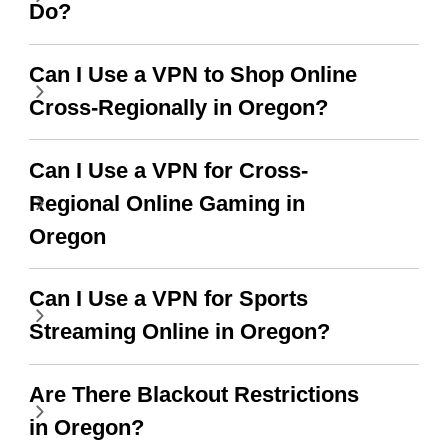
this app is and even if
have not seen any ads
Do?
there is ads I know it’s to
till now since i am using
support this amazing
free service. A 10/10.
Can I Use a VPN to Shop Online
vpn honestly you should
Cross-Regionally in Oregon?
put more ads to grant us
more range and faster
Can I Use a VPN for Cross-
WiFi but honestly the
Regional Online Gaming in
WiFi is already fast
Oregon
when I use this I just
Can I Use a VPN for Sports
wanted to say thank you
Streaming Online in Oregon?
and keep up the good
work.
Are There Blackout Restrictions
in Oregon?