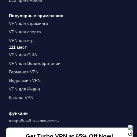
Все приложения
Популярные применения
VPN для стриминга
VPN для спорта
VPN для игр
111 мест
VPN для США
VPN для Великобритании
Германия VPN
Индонезия VPN
VPN для Индии
Канада VPN
функции
аварийный выключатель
раздельное туннелирование
Get Turbo VPN at 65% Off Now!