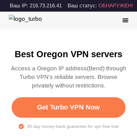
Ваш IP: 216.73.216.41
Ваш статус:
ОБНАРУЖЕН!
Best Oregon VPN servers
Access a
Oregon
IP address(
Bend
) through
Turbo VPN’s reliable servers. Browse
privately without restrictions.
Get Turbo VPN Now
30-day money-back guarantee for vpn free trial