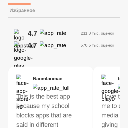
Избранное
4.7
211,3 тыс. оценок
4.7
570,5 тыс. оценок
Brias
Naomlaomae
Kirtisha Samant
Foutrrrrrr
bell
Kris
bo VPN Works! it has
This is the best app
The best free VPN. I am
Highly recommend
I love thi
I've been
s of Locations to
because my school
not a regular VPN user
my connections are
me to do 
VPN for 
ose from for free. I
blocks apps that are
but when I travel, i do
and stable.
media ver
now and I
ght the Premium for
said in different
need a good VPN which
giving u g
that it is 