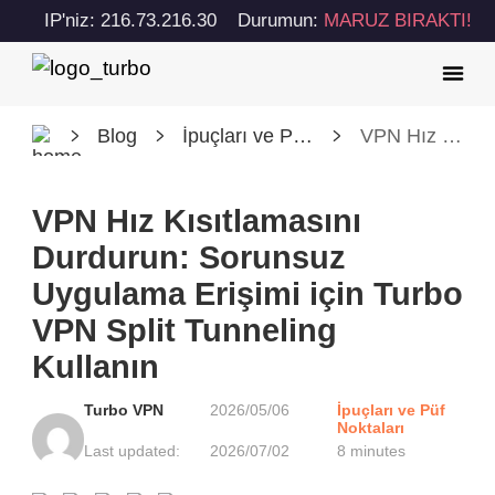
IP'niz: 216.73.216.30
Durumun:
MARUZ BIRAKTI!
Blog
İpuçları ve Püf Noktaları
VPN Hız Kısıtlamasını Durdurun: Sorunsuz Uygulama Erişimi için Turbo VPN Split Tunneling Kullanın
VPN Hız Kısıtlamasını
Durdurun: Sorunsuz
Uygulama Erişimi için Turbo
VPN Split Tunneling
Kullanın
Turbo VPN
2026/05/06
İpuçları ve Püf
Noktaları
Last updated:
2026/07/02
8 minutes