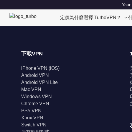
Your 
定價
為什麼選擇 TurboVPN？
下載VPN
iPhone VPN (iOS)
Android VPN
Android VPN Lite
Mac VPN
Windows VPN
Chrome VPN
PS5 VPN
Xbox VPN
Switch VPN
所有應用程式