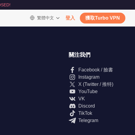
SED!
繁體中文
登入
獲取Turbo VPN
關注我們
Facebook / 臉書
Instagram
X (Twitter / 推特)
YouTube
VK
Discord
TikTok
Telegram