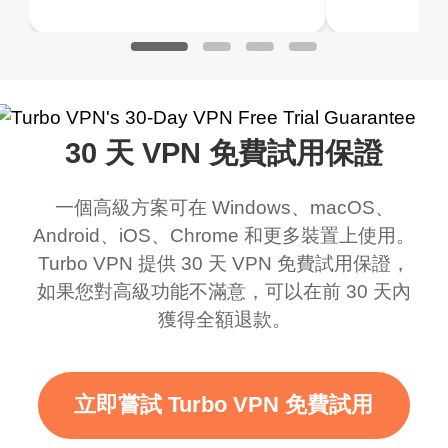
地的 IP 地址，並進
遊戲，我老實說我不知
Turbo VPN 做得很好。
用的 VPN
了搜索，確實顯示我
道 VPN 是什麼，但我認
它可以隨處連線，而且
是一個很
不同的地點。
為這是一個騙局，但現
不會變慢。有多個免費
在我使用它，我對這個
網路可供切換。毫無疑
30 天 VPN 免費試用保證
應用程式的好處感到驚
問，是我最喜歡的。最
訝，即使有廣告，我知
好的部分是，自從我使
一個高級方案可在 Windows、macOS、
道這是為了支持這個驚
用免費服務以來，我到
Android、iOS、Chrome 和更多裝置上使用。
人的 VPN，老實說，你
目前為止還沒看到任何
Turbo VPN 提供 30 天 VPN 免費試用保證，
應該放更多廣告來給我
廣告。滿分 10/10。
如果您對高級功能不滿意，可以在前 30 天內
獲得全額退款。
們更大的範圍和更快的
WiFi，但老實說，當我
使用這個時，WiFi 已經
立即嘗試 Turbo VPN 免費試用
很快了，我只想說謝