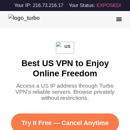
Your IP: 216.73.216.17
Your Status:
EXPOSED!
Best US VPN to Enjoy
Online Freedom
Access a US IP address through Turbo
VPN’s reliable servers. Browse privately
without restrictions.
Try It Free — Cancel Anytime