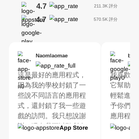
4.7
211.3K 評分
4.7
570.5K 評分
Brias
Naomlaomae
Kirtisha Samant
Foutrrrrrr
bell
Kris
rbo VPN 真的很棒！
這是最好的應用程式，
最好的免費 VPN。我不
強烈推薦，因為我
我喜歡這
我已經使用 
很多免費的地點可供
因為我的學校封鎖了一
是常規 VPN 用戶，但當
線快速穩定。
它幫助我
大約2週
擇。我購買了高級版
些說不同語言的應用程
我旅行時，我確實需要
輕鬆進行
是一個全
獲得額外的福利，非
式，還封鎖了我一些遊
一個不僅免費（因為我
予你們五
用程式！
值得。我測試了應用
戲的訪問。我只想說謝
只在有限的時間內使用
應用程式是
用，我一
式以確保它能正常運
謝，現在我可以聽所有
它），而且在連線時不
到高級版.
Google
App Store
Google
App S
。我查詢了我的網路
的音樂，甚至玩所有的
會限制我的好 VPN。
一個質量
Play
Play