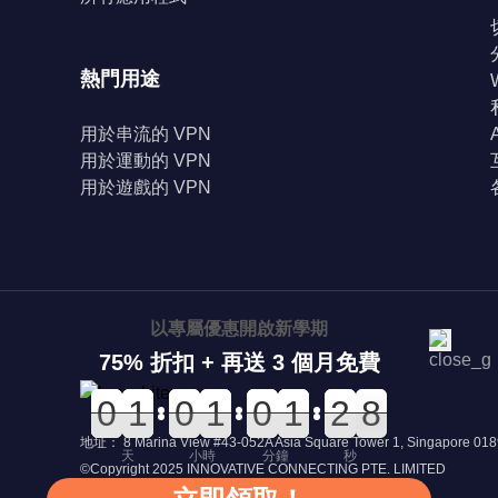
熱門用途
用於串流的 VPN
用於運動的 VPN
用於遊戲的 VPN
以專屬優惠開啟新學期
75% 折扣 + 再送 3 個月免費
0
0
0
0
0
0
1
1
0
0
0
0
0
0
1
1
0
0
0
0
0
0
1
1
3
3
2
2
8
6
8
地址： 8 Marina View #43-052A Asia Square Tower 1, Singapore 01
天
小時
分鐘
秒
©Copyright 2025 INNOVATIVE CONNECTING PTE. LIMITED