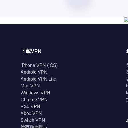
下載VPN
iPhone VPN (iOS)
Android VPN
Android VPN Lite
Mac VPN
Windows VPN
Chrome VPN
PS5 VPN
Xbox VPN
Switch VPN
所有應用程式