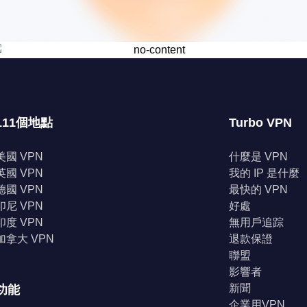
111個地點
Turbo VPN
美國 VPN
什麼是 VPN
英國 VPN
我的 IP 是什麼
德國 VPN
最快的 VPN
印尼 VPN
好處
印度 VPN
無用戶追踪
加拿大 VPN
退款保證
聯盟
影響者
新聞
功能
企業用VPN