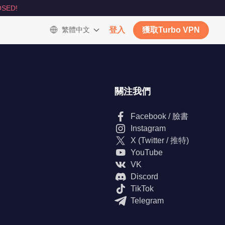
SED!
繁體中文
登入
獲取Turbo VPN
關注我們
Facebook / 臉書
Instagram
X (Twitter / 推特)
YouTube
VK
Discord
TikTok
Telegram