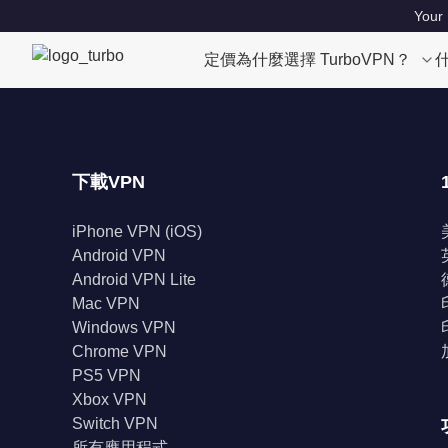
Your 
定價
為什麼選擇 TurboVPN？
下載VPN
iPhone VPN (iOS)
Android VPN
Android VPN Lite
Mac VPN
Windows VPN
Chrome VPN
PS5 VPN
Xbox VPN
Switch VPN
所有應用程式