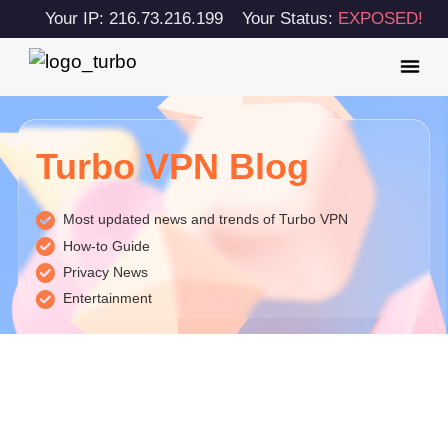
Your IP: 216.73.216.199
Your Status:
EXPOSED!
Turbo VPN Blog
Most updated news and trends of Turbo VPN
How-to Guide
Privacy News
Entertainment