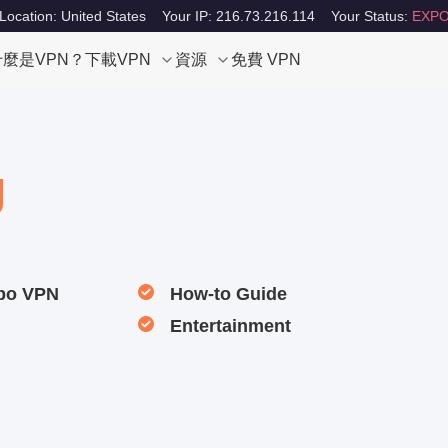
Location: United States
Your IP: 216.73.216.114
Your Status:
EXPO
什麼是VPN？
下載VPN
資源
免費 VPN
g
rbo VPN
How-to Guide
Entertainment