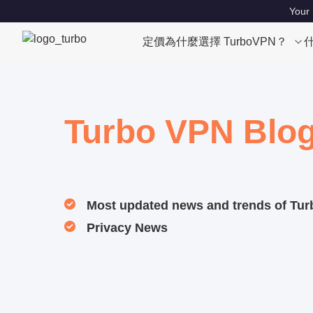
Your 
定價
為什麼選擇 TurboVPN？
Turbo VPN Blo
Most updated news and trends of Tu
Privacy News