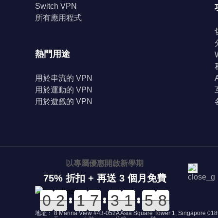
Switch VPN
所有應用程式
熱門用途
用於串流的 VPN
用於運動的 VPN
用於遊戲的 VPN
以專屬優惠開啟新學期
75% 折扣 + 再送 3 個月免費
0
0
0
0
0
0
2
2
0
0
1
1
0
0
7
7
0
0
3
3
2
2
1
1
0
0
5
5
8
7
8
地址： 8 Marina View #43-052A Asia Square Tower 1, Singapore 01