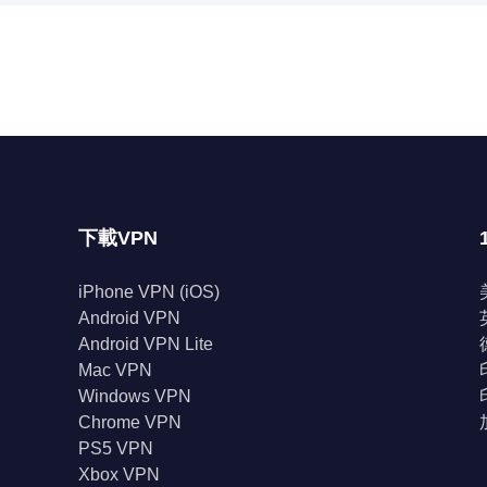
下載VPN
iPhone VPN (iOS)
Android VPN
Android VPN Lite
Mac VPN
Windows VPN
Chrome VPN
PS5 VPN
Xbox VPN