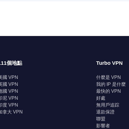
111個地點
Turbo VPN
美國 VPN
什麼是 VPN
英國 VPN
我的 IP 是什麼
德國 VPN
最快的 VPN
印尼 VPN
好處
印度 VPN
無用戶追踪
加拿大 VPN
退款保證
聯盟
影響者