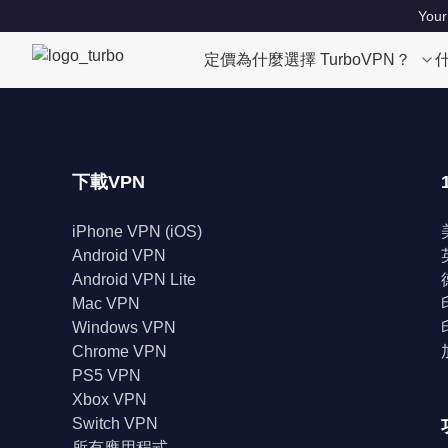
Your
定價
為什麼選擇 TurboVPN？
下載VPN
iPhone VPN (iOS)
Android VPN
Android VPN Lite
Mac VPN
Windows VPN
Chrome VPN
PS5 VPN
Xbox VPN
Switch VPN
所有應用程式