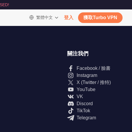
SED!
繁體中文
登入
獲取Turbo VPN
關注我們
Facebook / 臉書
Instagram
X (Twitter / 推特)
YouTube
VK
Discord
TikTok
Telegram