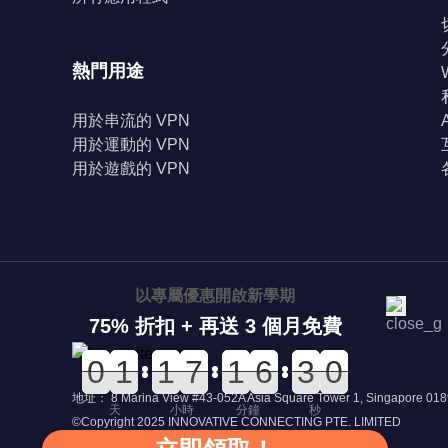
熱門用途
用於串流的 VPN
用於運動的 VPN
用於遊戲的 VPN
以專屬優惠開啟新學期
75% 折扣 + 再送 3 個月免費
0
0
0
0
0
0
1
1
0
0
1
1
0
0
7
7
0
0
1
1
0
0
6
6
3
2
0
8
3
0
地址： 8 Marina View #43-052A Asia Square Tower 1, Singapore 01
天
小時
分鐘
秒
©Copyright 2025 INNOVATIVE CONNECTING PTE. LIMITED