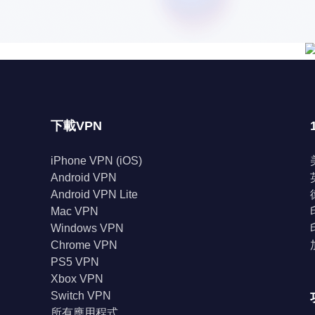
下載VPN
iPhone VPN (iOS)
Android VPN
Android VPN Lite
Mac VPN
Windows VPN
Chrome VPN
PS5 VPN
Xbox VPN
Switch VPN
所有應用程式