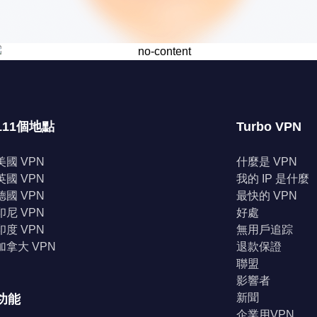
111個地點
Turbo VPN
美國 VPN
什麼是 VPN
英國 VPN
我的 IP 是什麼
德國 VPN
最快的 VPN
印尼 VPN
好處
印度 VPN
無用戶追踪
加拿大 VPN
退款保證
聯盟
影響者
新聞
功能
企業用VPN