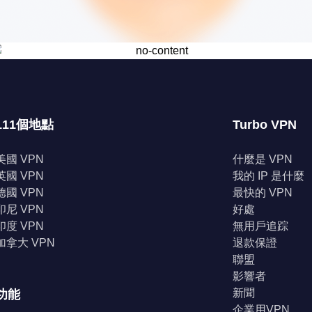
111個地點
Turbo VPN
美國 VPN
什麼是 VPN
英國 VPN
我的 IP 是什麼
德國 VPN
最快的 VPN
印尼 VPN
好處
印度 VPN
無用戶追踪
加拿大 VPN
退款保證
聯盟
影響者
新聞
功能
企業用VPN