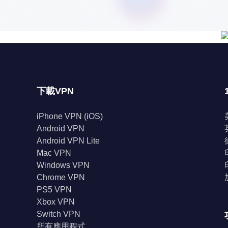
下載VPN
iPhone VPN (iOS)
Android VPN
Android VPN Lite
Mac VPN
Windows VPN
Chrome VPN
PS5 VPN
Xbox VPN
Switch VPN
所有應用程式