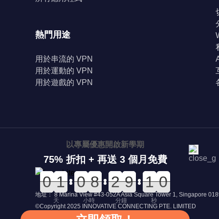
熱門用途
用於串流的 VPN
用於運動的 VPN
用於遊戲的 VPN
以專屬優惠開啟新學期
75% 折扣 + 再送 3 個月免費
0
0
0
0
0
0
1
1
0
0
0
0
0
0
8
8
0
0
2
2
0
0
9
9
1
0
0
9
1
0
地址： 8 Marina View #43-052A Asia Square Tower 1, Singapore 01
天
小時
分鐘
秒
©Copyright 2025 INNOVATIVE CONNECTING PTE. LIMITED