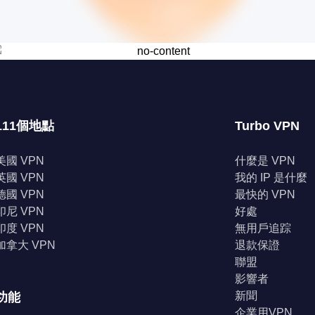
111個地點
Turbo VPN
美國 VPN
什麼是 VPN
英國 VPN
我的 IP 是什麼
德國 VPN
最快的 VPN
印尼 VPN
好處
印度 VPN
無用戶追踪
加拿大 VPN
退款保證
聯盟
影響者
新聞
功能
企業用VPN