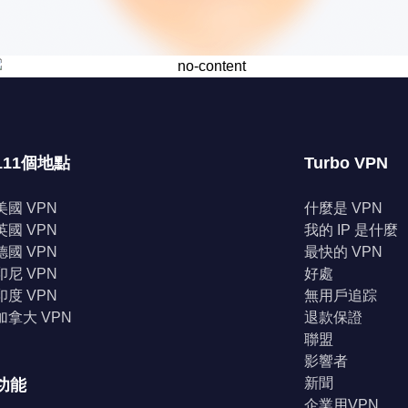
111個地點
Turbo VPN
美國 VPN
什麼是 VPN
英國 VPN
我的 IP 是什麼
德國 VPN
最快的 VPN
印尼 VPN
好處
印度 VPN
無用戶追踪
加拿大 VPN
退款保證
聯盟
影響者
新聞
功能
企業用VPN