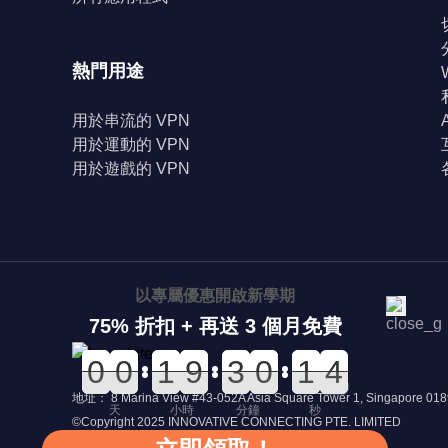
熱門用途
用於串流的 VPN
用於運動的 VPN
用於遊戲的 VPN
以專屬優惠開啟新學期
75% 折扣 + 再送 3 個月免費
0
0
0
0
0
0
0
0
0
0
1
1
0
0
9
9
0
0
3
3
0
0
0
0
2
2
1
1
4
3
4
地址： 8 Marina View #43-052A Asia Square Tower 1, Singapore 01
天
小時
分鐘
秒
©Copyright 2025 INNOVATIVE CONNECTING PTE. LIMITED