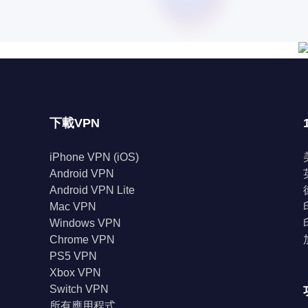
下載VPN
iPhone VPN (iOS)
Android VPN
Android VPN Lite
Mac VPN
Windows VPN
Chrome VPN
PS5 VPN
Xbox VPN
Switch VPN
所有應用程式