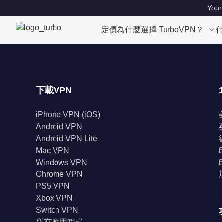
Your
定價
為什麼選擇 TurboVPN？
下載VPN
iPhone VPN (iOS)
Android VPN
Android VPN Lite
Mac VPN
Windows VPN
Chrome VPN
PS5 VPN
Xbox VPN
Switch VPN
所有應用程式