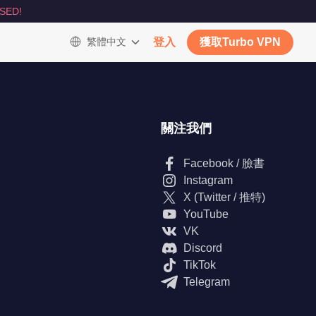
SED!
繁體中文
登入
獲取Turbo VPN
關注我們
Facebook / 臉書
Instagram
X (Twitter / 推特)
YouTube
VK
Discord
TikTok
Telegram