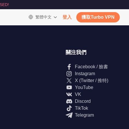
SED!
繁體中文
登入
獲取Turbo VPN
關注我們
Facebook / 臉書
Instagram
X (Twitter / 推特)
YouTube
VK
Discord
TikTok
Telegram