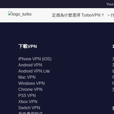
Your
定價
為什麼選擇 TurboVPN？
下載VPN
iPhone VPN (iOS)
Android VPN
Android VPN Lite
Mac VPN
Windows VPN
Chrome VPN
PS5 VPN
Xbox VPN
Switch VPN
所有應用程式