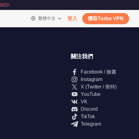
SED!
繁體中文
登入
獲取Turbo VPN
關注我們
Facebook / 臉書
Instagram
X (Twitter / 推特)
YouTube
VK
Discord
TikTok
Telegram