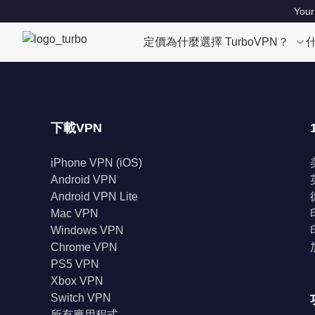
Your
定價
為什麼選擇 TurboVPN？
下載VPN
iPhone VPN (iOS)
Android VPN
Android VPN Lite
Mac VPN
Windows VPN
Chrome VPN
PS5 VPN
Xbox VPN
Switch VPN
所有應用程式