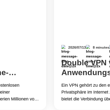
2026/07/13
8 minutes
Double VPN v
ne-
Anwendungsf
Funktionswe
ostenlosen
Ein VPN gehört zu den ei
einer
Privatsphäre im Internet
rien Millionen von
bietet die Verbindung ü
ite schon seit
ausreichend Sicherheit f