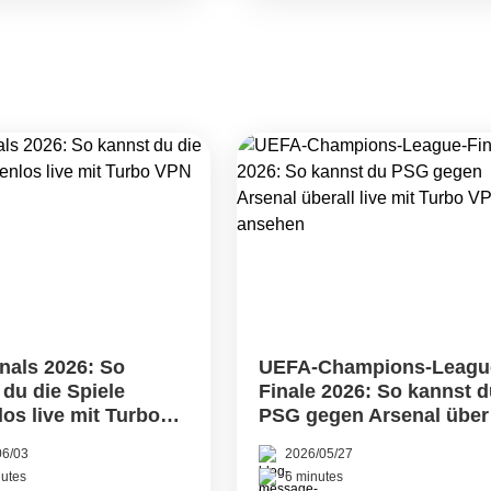
n noch immer nach
jedoch häufig öffentlic
online streamen
international reisen oder
site, die den
wünschen Sie sich mögli
10 sichere
Schutzebene. Genau hier
ng von Filmen
reading Double VPN vers
Funktionsweise
nals 2026: So
UEFA-Champions-Leagu
 du die Spiele
Finale 2026: So kannst 
los live mit Turbo
PSG gegen Arsenal übera
nsehen
live mit Turbo VPN
06/03
2026/05/27
ansehen
utes
6 minutes