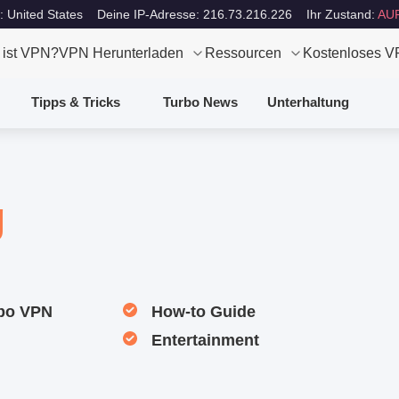
: United States
Deine IP-Adresse: 216.73.216.226
Ihr Zustand:
AU
 ist VPN?
VPN Herunterladen
Ressourcen
Kostenloses 
Tipps & Tricks
Turbo News
Unterhaltung
g
rbo VPN
How-to Guide
Entertainment