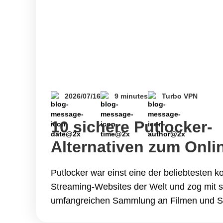
2026/07/16
9 minutes
Turbo VPN
10 sichere Putlocker-
Alternativen zum Onli
Streaming von Filmen
Putlocker war einst eine der beliebtesten k
Streaming-Websites der Welt und zog mit s
umfangreichen Sammlung an Filmen und Se
Nutzern an. Obwohl die ursprüngliche Webs