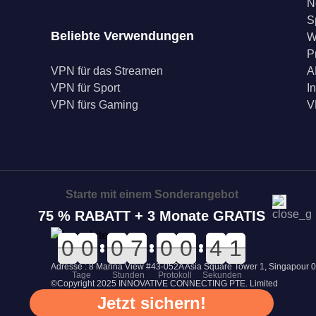
N
S
Beliebte Verwendungen
W
P
VPN für das Streamen
A
VPN für Sport
I
VPN fürs Gaming
V
Starte mit einem Sonderangebot
75 % RABATT + 3 Monate GRATIS
0
0
0
0
0
0
0
0
0
0
0
0
0
0
7
7
0
0
0
0
0
0
0
0
5
5
4
4
1
0
0
Adresse : 8 Marina View #43-052A Asia Square Tower 1, Singapour 
Tage
Stunden
Protokoll
Sekunden
©Copyright 2025 INNOVATIVE CONNECTING PTE. Limited
Jetzt sichern!