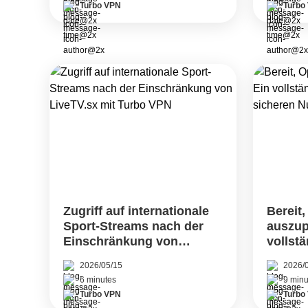
Turbo VPN
Turbo
Zugriff auf internationale
Bereit
Sport-Streams nach der
auszup
Einschränkung von
vollstä
LiveTV.sx mit Turbo VPN
sicher
2026/05/15
2026/
2026
6 minutes
9 minu
Turbo VPN
Turbo