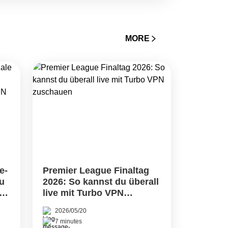
he WLAN-Netzwerke nutzen,
 mit sensiblen Informationen arbeiten,
cherweise eine zusätzliche
MORE
 kommt ein Double&hellip; Continue
tehen: Vorteile, Anwendungsfälle und
e-
Premier League Finaltag
du
2026: So kannst du überall
ll
live mit Turbo VPN
zuschauen
2026/05/20
7 minutes