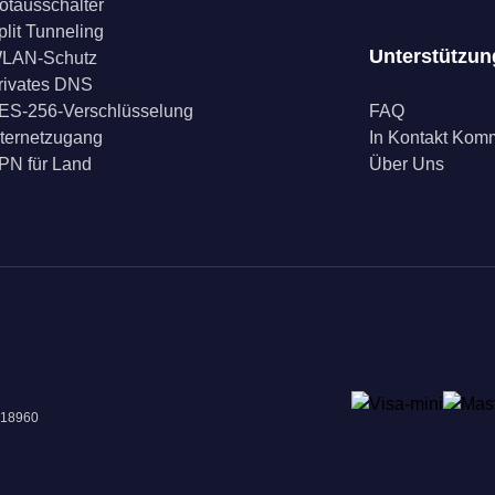
otausschalter
plit Tunneling
Unterstützun
LAN-Schutz
rivates DNS
ES-256-Verschlüsselung
FAQ
nternetzugang
In Kontakt Ko
PN für Land
Über Uns
018960