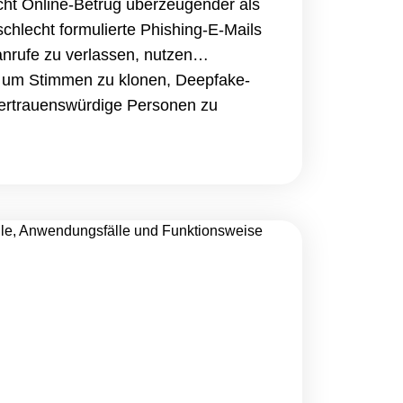
acht Online-Betrug überzeugender als
 schlecht formulierte Phishing-E-Mails
anrufe zu verlassen, nutzen
, um Stimmen zu klonen, Deepfake-
vertrauenswürdige Personen zu
zu bringen, sensible Informationen
u überweisen. Da KI-gestützter
d, ist es&hellip; Continue reading So
-Betrug und Deepfake-Betrug