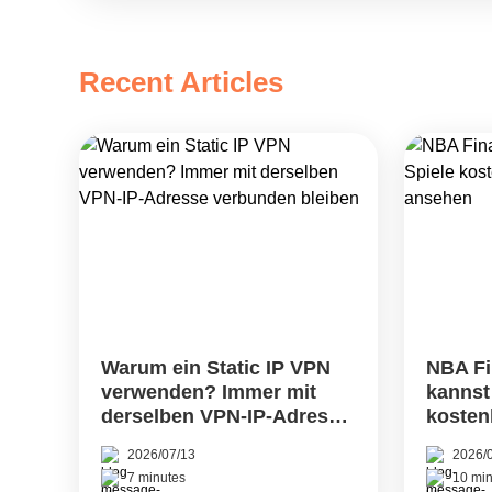
Langem offline ist, suchen viele Mensche
„Putlocker-Alternativen“, wenn sie Inhalte 
möchten.Allerdings ist heute nicht jede Web
Recent Articles
Namen Putlocker&hellip; Continue reading 
Putlocker-Alternativen zum Online-Streami
Warum ein Static IP VPN
NBA Fi
verwenden? Immer mit
kannst
derselben VPN-IP-Adresse
kosten
verbunden bleiben
VPN a
2026/07/13
2026/
7 minutes
10 min