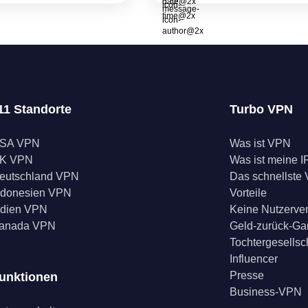
11 Standorte
Turbo VPN
SA VPN
Was ist VPN
K VPN
Was ist meine I
eutschland VPN
Das schnellste
ndonesien VPN
Vorteile
ndien VPN
Keine Nutzerve
anada VPN
Geld-zurück-Ga
Tochtergesellsc
Influencer
Presse
unktionen
Business-VPN