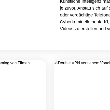
Künstliche Intelligenz m
je zuvor. Anstatt sich auf
oder verdächtige Telefon
Cyberkriminelle heute KI
Videos zu erstellen und 
imitieren, um Opfer dazu 
preiszugeben oder Geld z
Betrug immer häufiger wir
schützen Sie sich vor KI