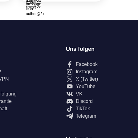
Uns folgen
Facebook
P
Instagram
 VPN
X (Twitter)
YouTube
rfolgung
VK
rantie
Discord
haft
TikTok
Telegram