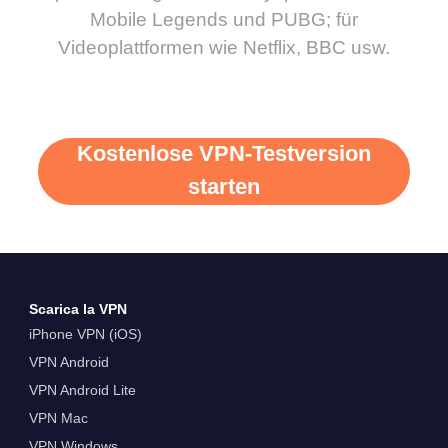
Mobile Legends und PUBG; für
Videoplattformen wie Netflix, BBC usw.
Kostenlose VPN-Testversion
starten
Scarica la VPN
iPhone VPN (iOS)
VPN Android
VPN Android Lite
VPN Mac
VPN Windows