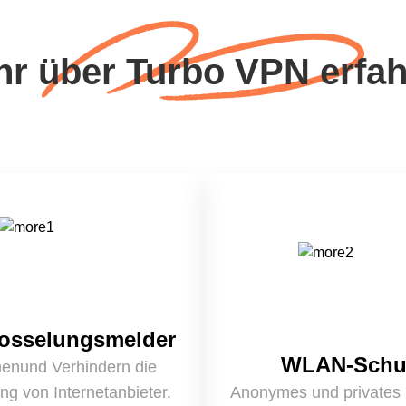
r über Turbo VPN erfa
rosselungsmelder
WLAN-Schu
enund Verhindern die
ng von Internetanbieter.
Anonymes und privates 