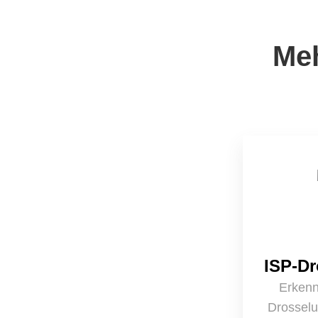
Meh
ISP-D
Erkenn
Drosselu