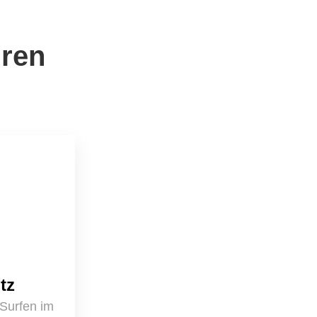
hren
tz
Surfen im