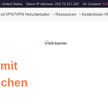
: United States
Deine IP-Adresse: 216.73.217.167
Ihr Zustand:
AU
 ist VPN?
VPN Herunterladen
Ressourcen
Kostenloses 
 mit
schen