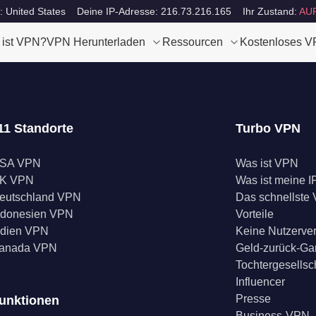
: United States
Deine IP-Adresse: 216.73.216.165
Ihr Zustand:
AU
 ist VPN?
VPN Herunterladen
Ressourcen
Kostenloses 
11 Standorte
Turbo VPN
SA VPN
Was ist VPN
K VPN
Was ist meine I
eutschland VPN
Das schnellste
ndonesien VPN
Vorteile
ndien VPN
Keine Nutzerve
anada VPN
Geld-zurück-Ga
Tochtergesellsc
Influencer
Presse
unktionen
Business-VPN