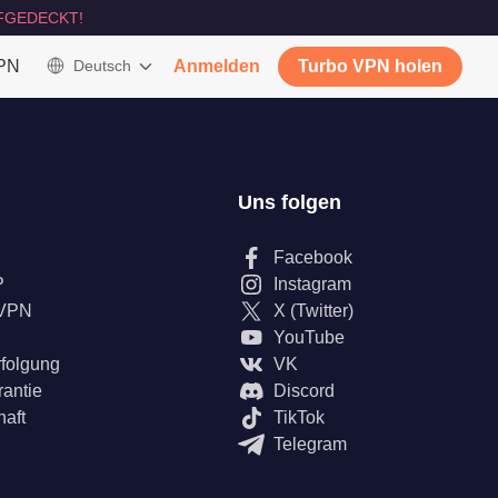
FGEDECKT!
VPN
Deutsch
Anmelden
Turbo VPN holen
Uns folgen
Facebook
P
Instagram
 VPN
X (Twitter)
YouTube
rfolgung
VK
rantie
Discord
haft
TikTok
Telegram