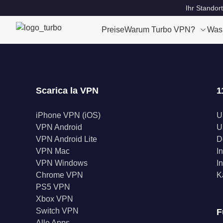
Ihr Standort
Preise
Warum Turbo VPN?
Was
Scarica la VPN
1
iPhone VPN (iOS)
U
VPN Android
U
VPN Android Lite
D
VPN Mac
I
VPN Windows
I
Chrome VPN
K
PS5 VPN
Xbox VPN
Switch VPN
F
Alle Apps