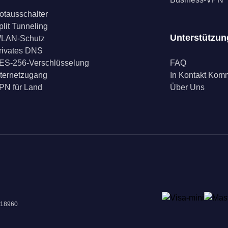
otausschalter
plit Tunneling
Unterstützun
LAN-Schutz
rivates DNS
ES-256-Verschlüsselung
FAQ
nternetzugang
In Kontakt Ko
PN für Land
Über Uns
018960