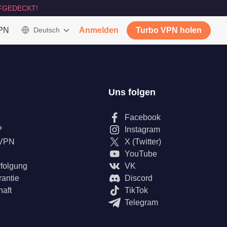
FGEDECKT!
VPN
Deutsch
Anmelden
Turbo VPN holen
Uns folgen
Facebook
P
Instagram
 VPN
X (Twitter)
YouTube
rfolgung
VK
rantie
Discord
haft
TikTok
Telegram