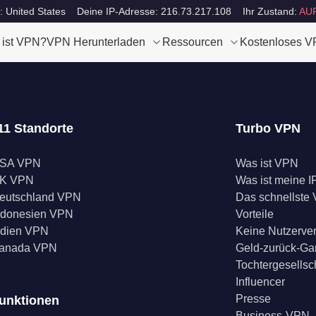
: United States
Deine IP-Adresse: 216.73.217.108
Ihr Zustand:
AU
 ist VPN?
VPN Herunterladen
Ressourcen
Kostenloses 
11 Standorte
Turbo VPN
SA VPN
Was ist VPN
K VPN
Was ist meine I
eutschland VPN
Das schnellste
ndonesien VPN
Vorteile
ndien VPN
Keine Nutzerve
anada VPN
Geld-zurück-Ga
Tochtergesellsc
Influencer
Presse
unktionen
Business-VPN