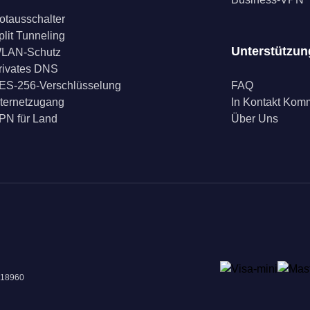
otausschalter
plit Tunneling
Unterstützun
LAN-Schutz
rivates DNS
ES-256-Verschlüsselung
FAQ
nternetzugang
In Kontakt Ko
PN für Land
Über Uns
018960