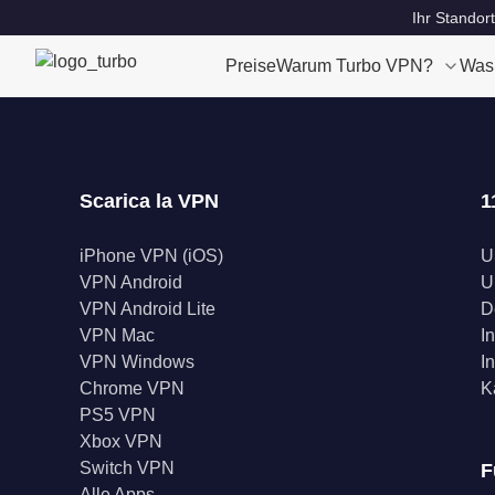
Ihr Standort
Preise
Warum Turbo VPN?
Was
Scarica la VPN
1
iPhone VPN (iOS)
U
VPN Android
U
VPN Android Lite
D
VPN Mac
I
VPN Windows
I
Chrome VPN
K
PS5 VPN
Xbox VPN
Switch VPN
F
Alle Apps