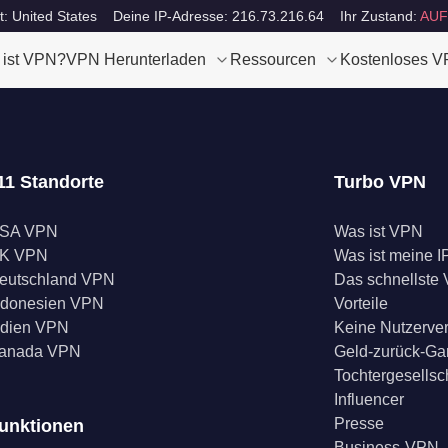
t: United States
Deine IP-Adresse: 216.73.216.64
Ihr Zustand:
AUF
 ist VPN?
VPN Herunterladen
Ressourcen
Kostenloses 
11 Standorte
Turbo VPN
SA VPN
Was ist VPN
K VPN
Was ist meine I
eutschland VPN
Das schnellste
ndonesien VPN
Vorteile
ndien VPN
Keine Nutzerve
anada VPN
Geld-zurück-Ga
Tochtergesellsc
Influencer
Presse
unktionen
Business-VPN