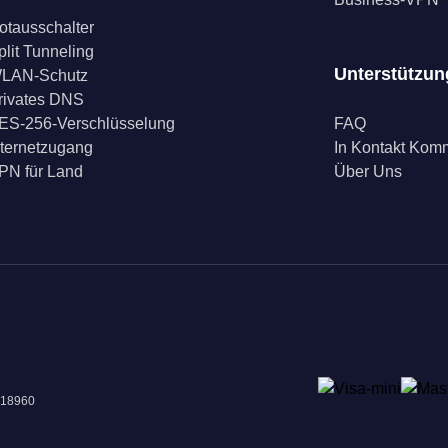
otausschalter
plit Tunneling
Unterstützun
LAN-Schutz
rivates DNS
ES-256-Verschlüsselung
FAQ
nternetzugang
In Kontakt Ko
PN für Land
Über Uns
018960