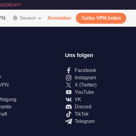
GEDECKT!
VPN
Deutsch
Anmelden
Turbo VPN holen
Uns folgen
Facebook
P
Instagram
 VPN
X (Twitter)
YouTube
rfolgung
VK
rantie
Discord
haft
TikTok
Telegram