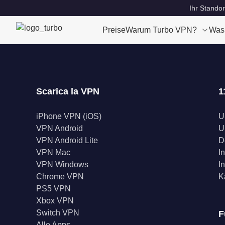
Ihr Standor
Preise
Warum Turbo VPN?
Was
Scarica la VPN
1
iPhone VPN (iOS)
U
VPN Android
U
VPN Android Lite
D
VPN Mac
I
VPN Windows
I
Chrome VPN
K
PS5 VPN
Xbox VPN
Switch VPN
F
Alle Apps