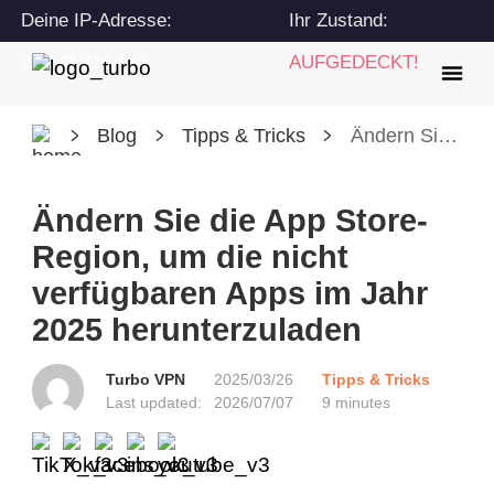
Deine IP-Adresse:
Ihr Zustand:
216.73.216.164
AUFGEDECKT!
Blog
Tipps & Tricks
Ändern Sie die App Store-Region, um die nicht verfügbaren Apps im Jahr 2025 herunterzuladen
Ändern Sie die App Store-
Region, um die nicht
verfügbaren Apps im Jahr
2025 herunterzuladen
Turbo VPN
2025/03/26
Tipps & Tricks
Last updated:
2026/07/07
9 minutes