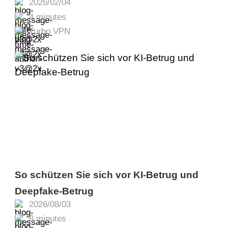
2026/02/04
Anschauen
4 minutes
Turbo VPN
So schützen Sie sich vor KI-Betrug und
Deepfake-Betrug
2026/08/03
8 minutes