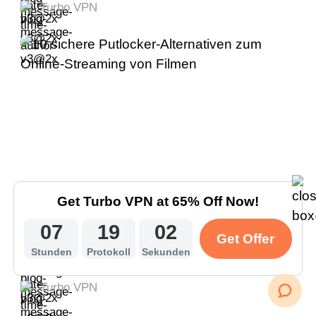
Turbo VPN
Get Turbo VPN at 65% Off Now!
10 sichere Putlocker-Alternativen zum
07
19
01
Online-Streaming von Filmen
Get Offer
2026/07/16
Stunden
Protokoll
Sekunden
9 minutes
Turbo VPN