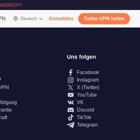
GEDECKT!
VPN
Deutsch
Anmelden
Turbo VPN holen
Uns folgen
Facebook
P
Instagram
 VPN
X (Twitter)
YouTube
rfolgung
VK
rantie
Discord
haft
TikTok
Telegram