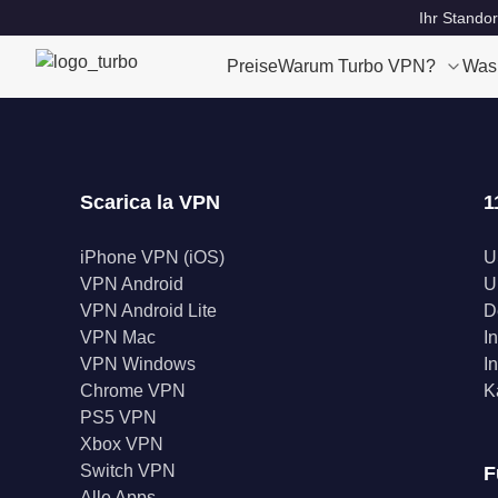
Ihr Standor
Preise
Warum Turbo VPN?
Was
Scarica la VPN
1
iPhone VPN (iOS)
U
VPN Android
U
VPN Android Lite
D
VPN Mac
I
VPN Windows
I
Chrome VPN
K
PS5 VPN
Xbox VPN
Switch VPN
F
Alle Apps