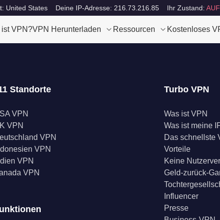
t: United States
Deine IP-Adresse: 216.73.216.85
Ihr Zustand:
AUF
 ist VPN?
VPN Herunterladen
Ressourcen
Kostenloses 
11 Standorte
Turbo VPN
SA VPN
Was ist VPN
K VPN
Was ist meine I
eutschland VPN
Das schnellste
ndonesien VPN
Vorteile
ndien VPN
Keine Nutzerve
anada VPN
Geld-zurück-Ga
Tochtergesellsc
Influencer
Presse
unktionen
Business-VPN