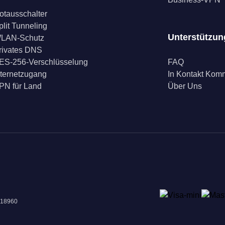
otausschalter
plit Tunneling
Unterstützun
LAN-Schutz
rivates DNS
ES-256-Verschlüsselung
FAQ
nternetzugang
In Kontakt Ko
PN für Land
Über Uns
018960