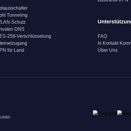
otausschalter
plit Tunneling
Unterstützun
LAN-Schutz
rivates DNS
ES-256-Verschlüsselung
FAQ
nternetzugang
In Kontakt Ko
PN für Land
Über Uns
018960