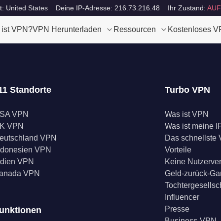
t: United States
Deine IP-Adresse: 216.73.216.48
Ihr Zustand:
AUF
 ist VPN?
VPN Herunterladen
Ressourcen
Kostenloses 
11 Standorte
Turbo VPN
SA VPN
Was ist VPN
K VPN
Was ist meine I
eutschland VPN
Das schnellste
ndonesien VPN
Vorteile
ndien VPN
Keine Nutzerve
anada VPN
Geld-zurück-Ga
Tochtergesellsc
Influencer
Presse
unktionen
Business-VPN