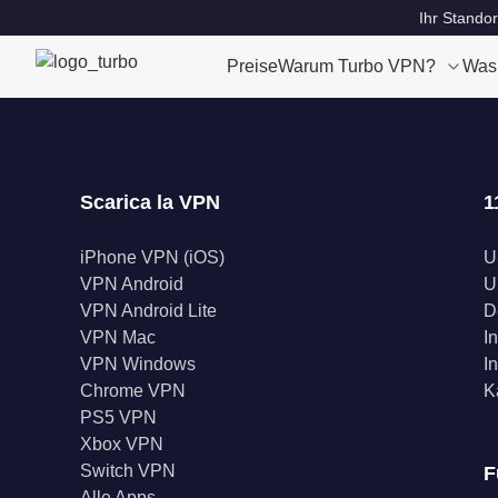
Ihr Standor
Preise
Warum Turbo VPN?
Was
Scarica la VPN
1
iPhone VPN (iOS)
U
VPN Android
U
VPN Android Lite
D
VPN Mac
I
VPN Windows
I
Chrome VPN
K
PS5 VPN
Xbox VPN
Switch VPN
F
Alle Apps