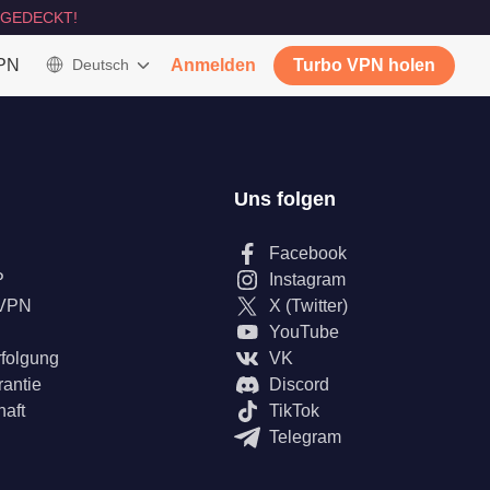
GEDECKT!
VPN
Deutsch
Anmelden
Turbo VPN holen
Uns folgen
Facebook
P
Instagram
 VPN
X (Twitter)
YouTube
rfolgung
VK
rantie
Discord
haft
TikTok
Telegram