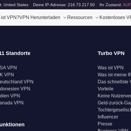
t: United States
Deine IP-Adresse: 216.73.217.50
Ihr Zustand:
AUF
 ist VPN?
VPN Herunterladen
Ressourcen
Kostenloses 
11 Standorte
Turbo VPN
SA VPN
Was ist VPN
K VPN
Was ist meine I
eutschland VPN
Das schnellste
ndonesien VPN
Vorteile
ndien VPN
Keine Nutzerve
anada VPN
Geld-zurück-Ga
Tochtergesellsc
Influencer
Presse
unktionen
Business-VPN