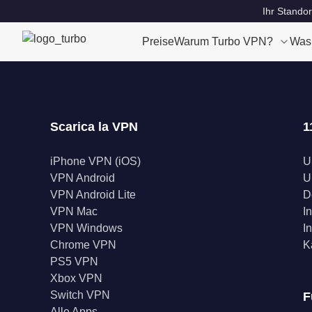
Ihr Standor
Preise
Warum Turbo VPN?
Was
Scarica la VPN
1
iPhone VPN (iOS)
U
VPN Android
U
VPN Android Lite
D
VPN Mac
I
VPN Windows
I
Chrome VPN
K
PS5 VPN
Xbox VPN
Switch VPN
F
Alle Apps