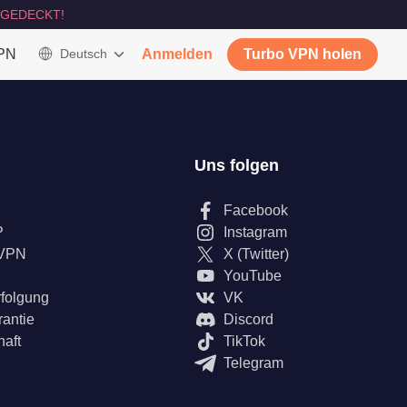
GEDECKT!
VPN
Deutsch
Anmelden
Turbo VPN holen
Uns folgen
Facebook
P
Instagram
 VPN
X (Twitter)
YouTube
rfolgung
VK
rantie
Discord
haft
TikTok
Telegram