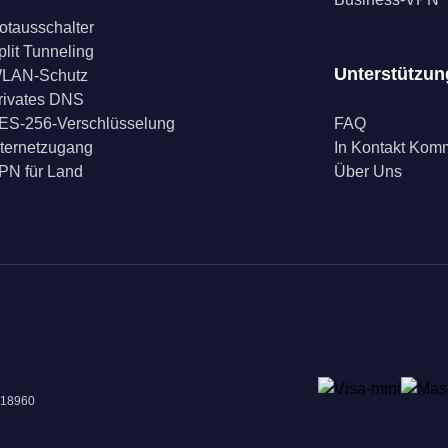
otausschalter
plit Tunneling
Unterstützun
LAN-Schutz
rivates DNS
ES-256-Verschlüsselung
FAQ
nternetzugang
In Kontakt Ko
PN für Land
Über Uns
018960