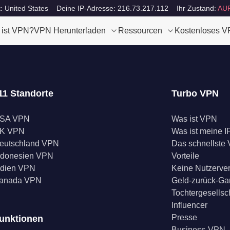
t: United States
Deine IP-Adresse: 216.73.217.112
Ihr Zustand:
AU
 ist VPN?
VPN Herunterladen
Ressourcen
Kostenloses 
11 Standorte
Turbo VPN
SA VPN
Was ist VPN
K VPN
Was ist meine I
eutschland VPN
Das schnellste
ndonesien VPN
Vorteile
ndien VPN
Keine Nutzerve
anada VPN
Geld-zurück-Ga
Tochtergesellsc
Influencer
Presse
unktionen
Business-VPN