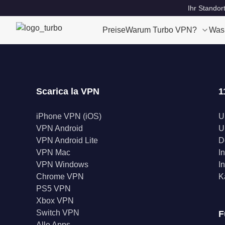
Ihr Standor
Preise
Warum Turbo VPN?
Was
Scarica la VPN
1
iPhone VPN (iOS)
U
VPN Android
U
VPN Android Lite
D
VPN Mac
I
VPN Windows
I
Chrome VPN
K
PS5 VPN
Xbox VPN
Switch VPN
F
Alle Apps