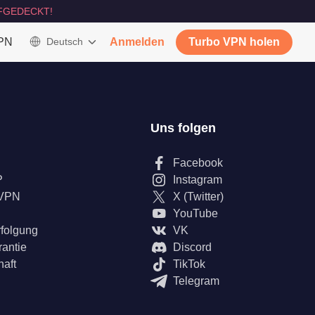
FGEDECKT!
VPN
Deutsch
Anmelden
Turbo VPN holen
Uns folgen
Facebook
P
Instagram
 VPN
X (Twitter)
YouTube
rfolgung
VK
rantie
Discord
haft
TikTok
Telegram