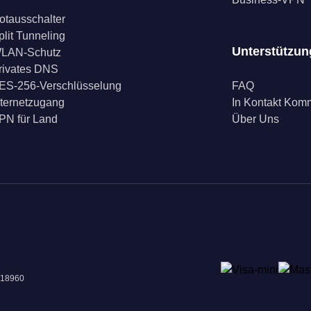
otausschalter
plit Tunneling
Unterstützun
LAN-Schutz
rivates DNS
ES-256-Verschlüsselung
FAQ
nternetzugang
In Kontakt Ko
PN für Land
Über Uns
018960