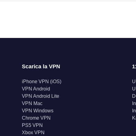
Scarica la VPN
1
iPhone VPN (iOS)
U
VPN Android
U
VPN Android Lite
D
VPN Mac
I
VPN Windows
I
Chrome VPN
K
PS5 VPN
Xbox VPN