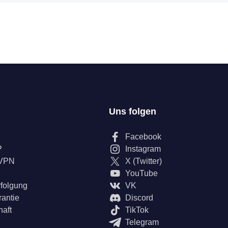
Uns folgen
Facebook
P
Instagram
 VPN
X (Twitter)
YouTube
rfolgung
VK
rantie
Discord
haft
TikTok
Telegram