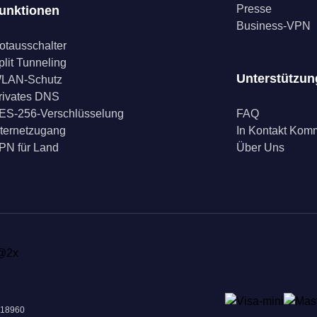
Presse
unktionen
Business-VPN
otausschalter
plit Tunneling
Unterstützun
LAN-Schutz
rivates DNS
ES-256-Verschlüsselung
FAQ
nternetzugang
In Kontakt Ko
PN für Land
Über Uns
018960