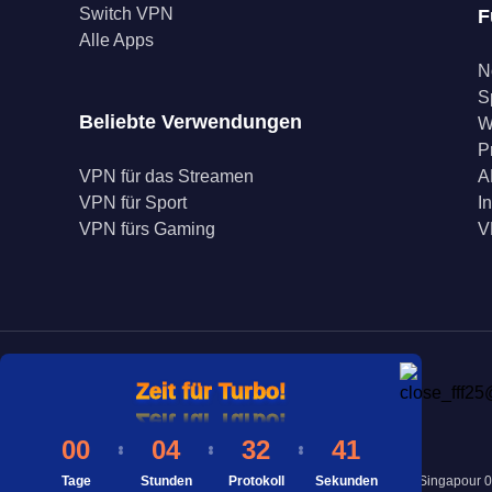
Switch VPN
F
Alle Apps
N
S
Beliebte Verwendungen
W
P
VPN für das Streamen
A
VPN für Sport
I
VPN fürs Gaming
V
Zeit für Turbo!
Zeit für Turbo!
Zeit für Turbo!
00
04
32
41
Tage
Adresse : 8 Marina View #43-052A Asia Square Tower 1, Singapour 
Stunden
Protokoll
Sekunden