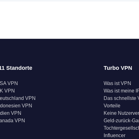
11 Standorte
Turbo VPN
SA VPN
Was ist VPN
K VPN
Was ist meine I
eutschland VPN
Das schnellste
ndonesien VPN
Vorteile
ndien VPN
Keine Nutzerve
anada VPN
Geld-zurück-Ga
Tochtergesellsc
Influencer