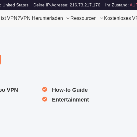
: United States
Deine IP-Adresse: 216.73.217.176
Ihr Zustand:
AU
 ist VPN?
VPN Herunterladen
Ressourcen
Kostenloses 
g
rbo VPN
How-to Guide
Entertainment