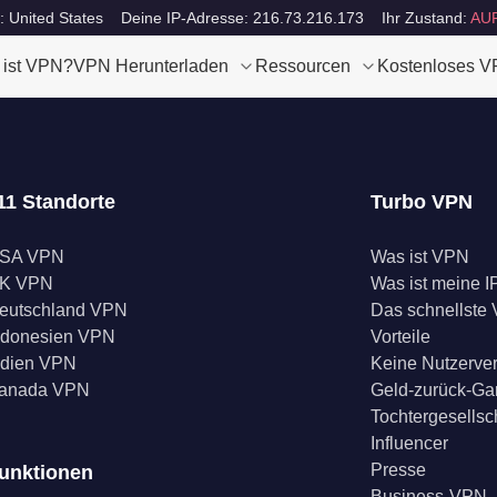
: United States
Deine IP-Adresse: 216.73.216.173
Ihr Zustand:
AU
 ist VPN?
VPN Herunterladen
Ressourcen
Kostenloses 
11 Standorte
Turbo VPN
SA VPN
Was ist VPN
K VPN
Was ist meine I
eutschland VPN
Das schnellste
ndonesien VPN
Vorteile
ndien VPN
Keine Nutzerve
anada VPN
Geld-zurück-Ga
Tochtergesellsc
Influencer
Presse
unktionen
Business-VPN