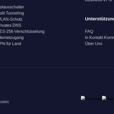
otausschalter
plit Tunneling
Unterstützun
LAN-Schutz
rivates DNS
ES-256-Verschlüsselung
FAQ
nternetzugang
In Kontakt Ko
PN für Land
Über Uns
018960