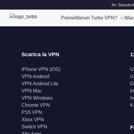
Ihr Standort
Preise
Warum Turbo VPN?
Was
Scarica la VPN
1
iPhone VPN (iOS)
U
VPN Android
U
VPN Android Lite
D
VPN Mac
I
VPN Windows
I
Chrome VPN
K
PS5 VPN
Xbox VPN
Switch VPN
F
Alle Apps