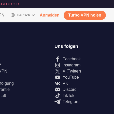
FGEDECKT!
VPN
Deutsch
Anmelden
Turbo VPN holen
Uns folgen
Facebook
P
Instagram
 VPN
X (Twitter)
YouTube
rfolgung
VK
rantie
Discord
haft
TikTok
Telegram